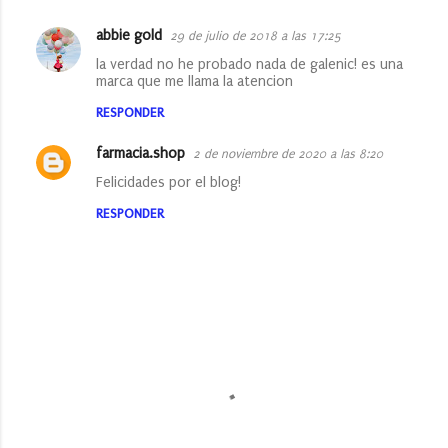
r
i
abbie gold
29 de julio de 2018 a las 17:25
o
la verdad no he probado nada de galenic! es una
marca que me llama la atencion
s
RESPONDER
farmacia.shop
2 de noviembre de 2020 a las 8:20
Felicidades por el blog!
RESPONDER