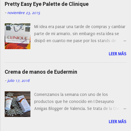
naturalmente de todos los precios. Existe en la
Pretty Easy Eye Palette de Clinique
actualidad tal variedad, que antes de hacer la
-
noviembre 23, 2015
compra debemos de hacernos unas preguntas:
¿Cual es mi tipo de piel? ¿Qué busco?... En este
Mi idea era pasar una tarde de compras y cambiar
post os voy a dar mi opinión de porque elegí mi
parte de mi armario, sin embargo esta idea se
cepillo facial de Clinique
disipó en cuanto me pase por los stands de
perfumerías y cosméticos, y claro como
LEER MÁS
resistirse a esta paleta de colores de Clinique.
Crema de manos de Eudermin
-
julio 17, 2016
Comenzamos la semana con uno de los
productos que he conocido en I Desayuno
Amigas Blogger de Valencia. Se trata de la Crema
de manos protectora de Eudermin.Una crema de
LEER MÁS
manos para utilizar tanto en verano como en
invierno.