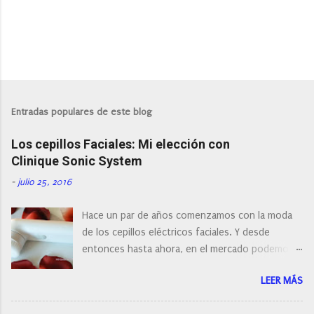
P
u
b
l
Entradas populares de este blog
i
c
Los cepillos Faciales: Mi elección con
a
r
Clinique Sonic System
u
n
-
julio 25, 2016
c
o
Hace un par de años comenzamos con la moda
m
e
de los cepillos eléctricos faciales. Y desde
n
entonces hasta ahora, en el mercado podemos
t
a
encontrar cepillos faciales de todas las marcas y
r
LEER MÁS
con diferentes características, a pilas, a batería,
i
cepillos de rotación o de oscilación... y
o