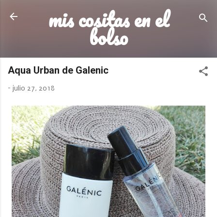
mis cositas en el
Ir al contenido principal
bolso
Aqua Urban de Galenic
-
julio 27, 2018