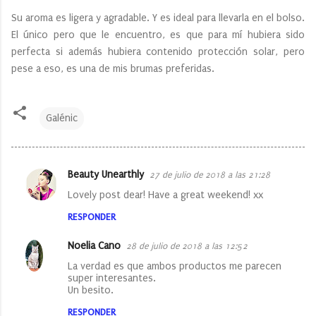
Su aroma es ligera y agradable. Y es ideal para llevarla en el bolso.
El único pero que le encuentro, es que para mí hubiera sido
perfecta si además hubiera contenido protección solar, pero
pese a eso, es una de mis brumas preferidas.
Galénic
Beauty Unearthly
27 de julio de 2018 a las 21:28
C
Lovely post dear! Have a great weekend! xx
o
RESPONDER
m
e
Noelia Cano
28 de julio de 2018 a las 12:52
n
La verdad es que ambos productos me parecen
super interesantes.
t
Un besito.
a
RESPONDER