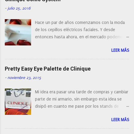
u
n
-
julio 25, 2016
c
o
Hace un par de años comenzamos con la moda
m
e
de los cepillos eléctricos faciales. Y desde
n
entonces hasta ahora, en el mercado podemos
t
a
encontrar cepillos faciales de todas las marcas y
r
LEER MÁS
con diferentes características, a pilas, a batería,
i
cepillos de rotación o de oscilación... y
o
naturalmente de todos los precios. Existe en la
Pretty Easy Eye Palette de Clinique
actualidad tal variedad, que antes de hacer la
-
noviembre 23, 2015
compra debemos de hacernos unas preguntas:
¿Cual es mi tipo de piel? ¿Qué busco?... En este
Mi idea era pasar una tarde de compras y cambiar
post os voy a dar mi opinión de porque elegí mi
parte de mi armario, sin embargo esta idea se
cepillo facial de Clinique
disipó en cuanto me pase por los stands de
perfumerías y cosméticos, y claro como
LEER MÁS
resistirse a esta paleta de colores de Clinique.