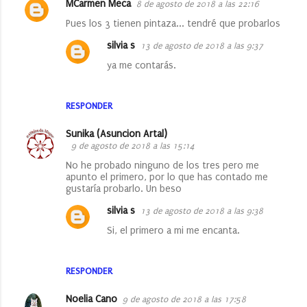
MCarmen Meca
8 de agosto de 2018 a las 22:16
C
Pues los 3 tienen pintaza... tendré que probarlos
o
silvia s
13 de agosto de 2018 a las 9:37
m
ya me contarás.
e
n
RESPONDER
t
a
Sunika (Asuncion Artal)
r
9 de agosto de 2018 a las 15:14
i
No he probado ninguno de los tres pero me
apunto el primero, por lo que has contado me
o
gustaría probarlo. Un beso
s
silvia s
13 de agosto de 2018 a las 9:38
Si, el primero a mi me encanta.
RESPONDER
Noelia Cano
9 de agosto de 2018 a las 17:58