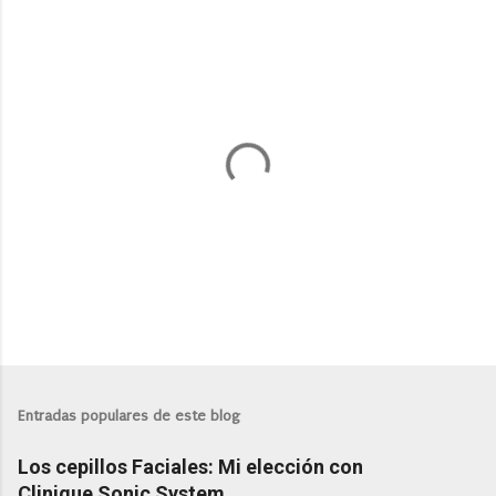
P
u
b
l
Entradas populares de este blog
i
c
Los cepillos Faciales: Mi elección con
a
r
Clinique Sonic System