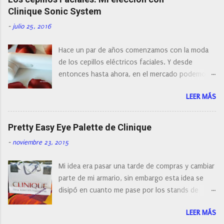
a
r
Clinique Sonic System
u
n
-
julio 25, 2016
c
o
Hace un par de años comenzamos con la moda
m
e
de los cepillos eléctricos faciales. Y desde
n
entonces hasta ahora, en el mercado podemos
t
a
encontrar cepillos faciales de todas las marcas y
r
LEER MÁS
con diferentes características, a pilas, a batería,
i
cepillos de rotación o de oscilación... y
o
naturalmente de todos los precios. Existe en la
Pretty Easy Eye Palette de Clinique
actualidad tal variedad, que antes de hacer la
-
noviembre 23, 2015
compra debemos de hacernos unas preguntas:
¿Cual es mi tipo de piel? ¿Qué busco?... En este
Mi idea era pasar una tarde de compras y cambiar
post os voy a dar mi opinión de porque elegí mi
parte de mi armario, sin embargo esta idea se
cepillo facial de Clinique
disipó en cuanto me pase por los stands de
perfumerías y cosméticos, y claro como
LEER MÁS
resistirse a esta paleta de colores de Clinique.