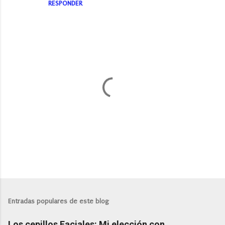
RESPONDER
P
u
b
l
Entradas populares de este blog
i
c
Los cepillos Faciales: Mi elección con