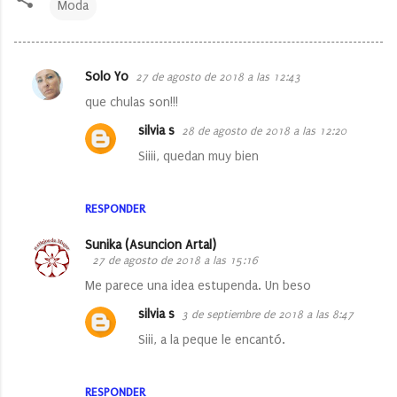
Moda
Solo Yo
27 de agosto de 2018 a las 12:43
C
que chulas son!!!
o
silvia s
28 de agosto de 2018 a las 12:20
m
Siiii, quedan muy bien
e
n
RESPONDER
t
a
Sunika (Asuncion Artal)
r
27 de agosto de 2018 a las 15:16
i
Me parece una idea estupenda. Un beso
o
silvia s
3 de septiembre de 2018 a las 8:47
s
Siii, a la peque le encantó.
RESPONDER