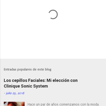
P
u
b
l
Entradas populares de este blog
i
c
Los cepillos Faciales: Mi elección con
a
r
Clinique Sonic System
u
n
-
julio 25, 2016
c
o
Hace un par de años comenzamos con la moda
m