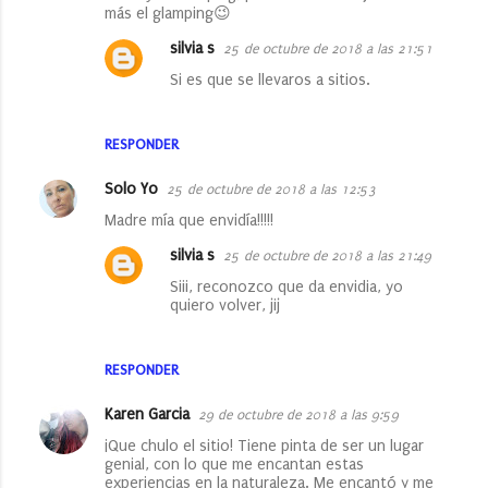
más el glamping😉
o
silvia s
25 de octubre de 2018 a las 21:51
s
Si es que se llevaros a sitios.
RESPONDER
Solo Yo
25 de octubre de 2018 a las 12:53
Madre mía que envidía!!!!!
silvia s
25 de octubre de 2018 a las 21:49
Siii, reconozco que da envidia, yo
quiero volver, jij
RESPONDER
Karen Garcia
29 de octubre de 2018 a las 9:59
¡Que chulo el sitio! Tiene pinta de ser un lugar
genial, con lo que me encantan estas
experiencias en la naturaleza. Me encantó y me