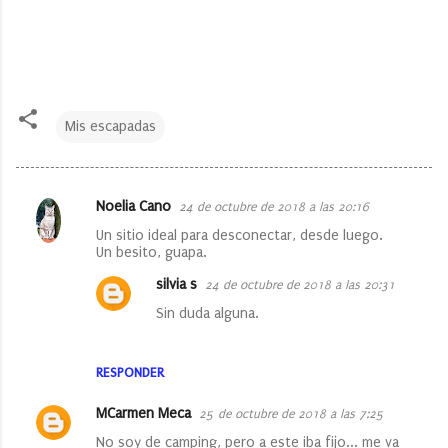
Mis escapadas
Noelia Cano
24 de octubre de 2018 a las 20:16
C
Un sitio ideal para desconectar, desde luego.
o
Un besito, guapa.
m
silvia s
24 de octubre de 2018 a las 20:31
e
Sin duda alguna.
n
t
RESPONDER
a
r
MCarmen Meca
25 de octubre de 2018 a las 7:25
i
No soy de camping, pero a este iba fijo... me va