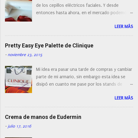
e
de los cepillos eléctricos faciales. Y desde
n
entonces hasta ahora, en el mercado podemos
t
a
encontrar cepillos faciales de todas las marcas y
r
LEER MÁS
con diferentes características, a pilas, a batería,
i
cepillos de rotación o de oscilación... y
o
naturalmente de todos los precios. Existe en la
Pretty Easy Eye Palette de Clinique
actualidad tal variedad, que antes de hacer la
-
noviembre 23, 2015
compra debemos de hacernos unas preguntas:
¿Cual es mi tipo de piel? ¿Qué busco?... En este
Mi idea era pasar una tarde de compras y cambiar
post os voy a dar mi opinión de porque elegí mi
parte de mi armario, sin embargo esta idea se
cepillo facial de Clinique
disipó en cuanto me pase por los stands de
perfumerías y cosméticos, y claro como
LEER MÁS
resistirse a esta paleta de colores de Clinique.
Crema de manos de Eudermin
-
julio 17, 2016