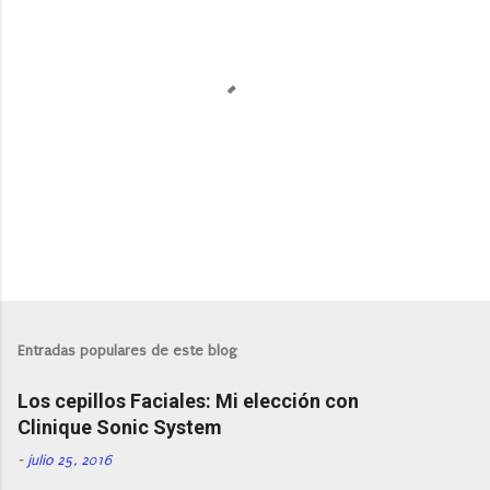
P
u
b
l
Entradas populares de este blog
i
c
Los cepillos Faciales: Mi elección con
a
r
Clinique Sonic System
u
n
-
julio 25, 2016
c