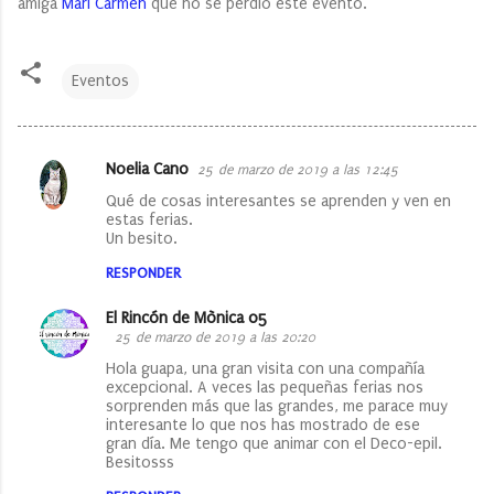
amiga
Mari Carmen
que no se perdió este evento.
Eventos
Noelia Cano
25 de marzo de 2019 a las 12:45
C
Qué de cosas interesantes se aprenden y ven en
o
estas ferias.
Un besito.
m
e
RESPONDER
n
El Rincón de Mònica 05
t
25 de marzo de 2019 a las 20:20
a
Hola guapa, una gran visita con una compañía
excepcional. A veces las pequeñas ferias nos
r
sorprenden más que las grandes, me parace muy
interesante lo que nos has mostrado de ese
i
gran día. Me tengo que animar con el Deco-epil.
o
Besitosss
s