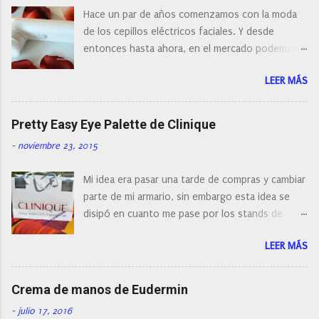
o
Hace un par de años comenzamos con la moda
m
e
de los cepillos eléctricos faciales. Y desde
n
entonces hasta ahora, en el mercado podemos
t
a
encontrar cepillos faciales de todas las marcas y
r
LEER MÁS
con diferentes características, a pilas, a batería,
i
cepillos de rotación o de oscilación... y
o
naturalmente de todos los precios. Existe en la
Pretty Easy Eye Palette de Clinique
actualidad tal variedad, que antes de hacer la
-
noviembre 23, 2015
compra debemos de hacernos unas preguntas:
¿Cual es mi tipo de piel? ¿Qué busco?... En este
Mi idea era pasar una tarde de compras y cambiar
post os voy a dar mi opinión de porque elegí mi
parte de mi armario, sin embargo esta idea se
cepillo facial de Clinique
disipó en cuanto me pase por los stands de
perfumerías y cosméticos, y claro como
LEER MÁS
resistirse a esta paleta de colores de Clinique.
Crema de manos de Eudermin
-
julio 17, 2016