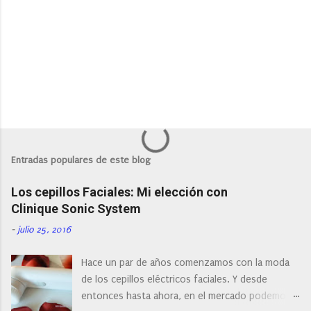
P
u
b
l
Entradas populares de este blog
i
c
Los cepillos Faciales: Mi elección con
a
r
Clinique Sonic System
u
n
-
julio 25, 2016
c
o
Hace un par de años comenzamos con la moda
m
e
de los cepillos eléctricos faciales. Y desde
n
entonces hasta ahora, en el mercado podemos
t