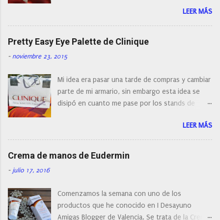
a
encontrar cepillos faciales de todas las marcas y
r
LEER MÁS
con diferentes características, a pilas, a batería,
i
cepillos de rotación o de oscilación... y
o
naturalmente de todos los precios. Existe en la
Pretty Easy Eye Palette de Clinique
actualidad tal variedad, que antes de hacer la
-
noviembre 23, 2015
compra debemos de hacernos unas preguntas:
¿Cual es mi tipo de piel? ¿Qué busco?... En este
Mi idea era pasar una tarde de compras y cambiar
post os voy a dar mi opinión de porque elegí mi
parte de mi armario, sin embargo esta idea se
cepillo facial de Clinique
disipó en cuanto me pase por los stands de
perfumerías y cosméticos, y claro como
LEER MÁS
resistirse a esta paleta de colores de Clinique.
Crema de manos de Eudermin
-
julio 17, 2016
Comenzamos la semana con uno de los
productos que he conocido en I Desayuno
Amigas Blogger de Valencia. Se trata de la Crema