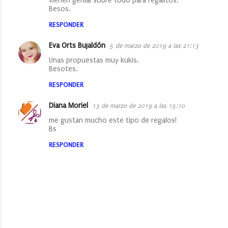
vienen genial sobre todo para regalitos.
Besos.
m
e
RESPONDER
n
Eva Orts Bujaldón
5 de marzo de 2019 a las 21:13
t
Unas propuestas muy kukis.
a
Besotes.
r
RESPONDER
i
Diana Moriel
13 de marzo de 2019 a las 15:10
o
me gustan mucho este tipo de regalos!
s
Bs
RESPONDER