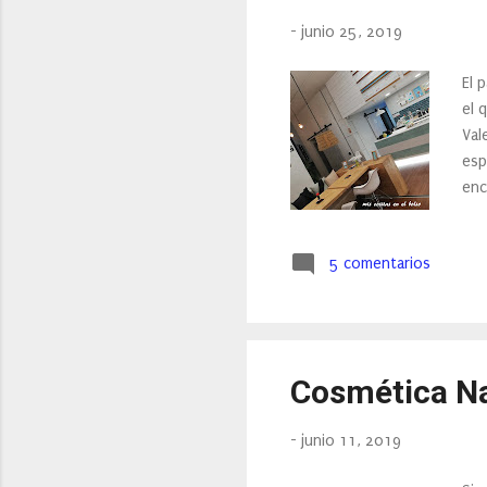
-
junio 25, 2019
El 
el 
Val
esp
enc
Jum
me 
5 comentarios
tre
con
tuv
Cosmética Na
-
junio 11, 2019