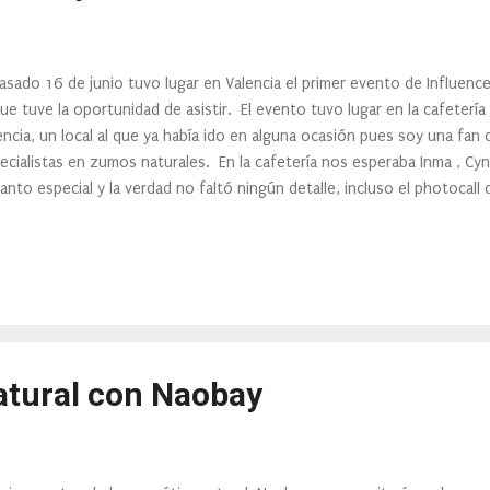
pasado 16 de junio tuvo lugar en Valencia el primer evento de Influence
que tuve la oportunidad de asistir. El evento tuvo lugar en la cafeterí
encia, un local al que ya había ido en alguna ocasión pues soy una fan
ecialistas en zumos naturales. En la cafetería nos esperaba Inma , Cynti
anto especial y la verdad no faltó ningún detalle, incluso el photocal
Boptinters . Una tienda online de impresión de gran formato como vini
podéis ver con mi amiga Mónica Al evento acudieron varias empresas, i
s de ellas, de las que os iré contando. Entre las empresas asistente
ocidas como Deborah Milano, Flor de Mayo, o mi gran conocida Etre Be
e la ocasión de conocer...
tural con Naobay