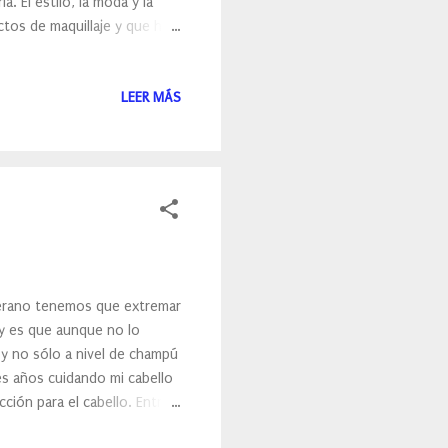
 El estilo, la moda y la
ctos de maquillaje y que ha
ste año nos presenta su
LEER MÁS
verano tenemos que extremar
 y es que aunque no lo
 y no sólo a nivel de champú
es años cuidando mi cabello
ión para el cabello. Entre
ir que Klorane también tienen