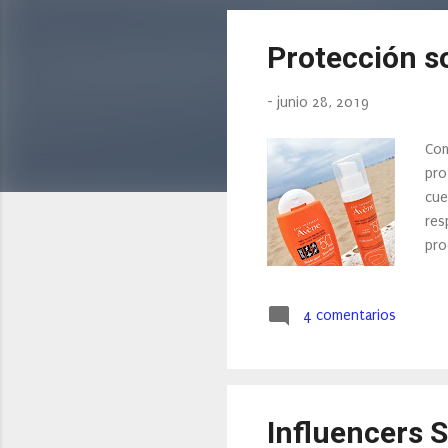
n
t
Protección s
r
a
d
-
junio 28, 2019
a
Com
s
pro
cue
res
pro
enc
4 comentarios
Influencers S