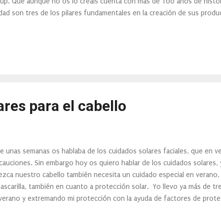
up. Que aunque no os lo creáis cuenta con más de 100 años de historia.
idad son tres de los pilares fundamentales en la creación de sus produ
ho año tras año Deborah Milano nos presente una nueva colección. E
ección Summer Festival Collection .
res para el cabello
e unas semanas os hablaba de los cuidados solares faciales, que en 
cauciones. Sin embargo hoy os quiero hablar de los cuidados solares,
ezca nuestro cabello también necesita un cuidado especial en verano,
ascarilla, también en cuanto a protección solar. Yo llevo ya más de tr
verano y extremando mi protección con la ayuda de factores de protecc
 preferidos, sin duda la línea de René Furterer, aunque tengo que dec