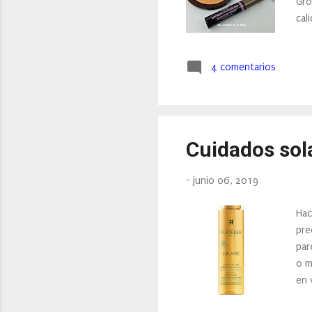
Gro
cal
hec
col
4 comentarios
Cuidados sola
-
junio 06, 2019
Hac
pre
par
o m
en 
mis