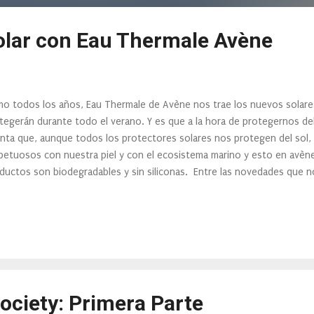
olar con Eau Thermale Avène
o todos los años, Eau Thermale de Avène nos trae los nuevos solare
tegerán durante todo el verano. Y es que a la hora de protegernos d
nta que, aunque todos los protectores solares nos protegen del sol,
petuosos con nuestra piel y con el ecosistema marino y esto en avène
ductos son biodegradables y sin siliconas. Entre las novedades que n
uentra este protector solar para el rostro y este protector solar indi
ociety: Primera Parte