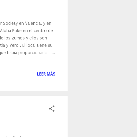
r Society en Valencia, y en
a Aloha Poke en el centro de
 de los zumos y ellos son
a y Vero . El local tiene su
l que había proporcionado
los, lonas… En el Photocall
ncluso tuvimos la visita de
LEER MÁS
s se encontraban empresas
lle. Y gracias a este evento