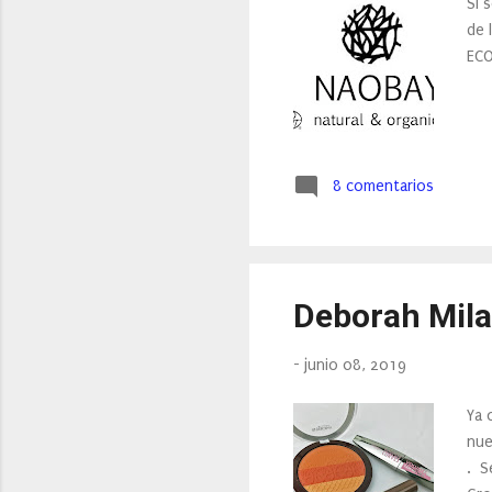
Si 
de 
ECO
8 comentarios
Deborah Mila
-
junio 08, 2019
Ya 
nue
. S