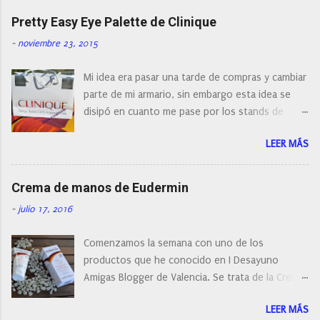
naturalmente de todos los precios. Existe en la
Pretty Easy Eye Palette de Clinique
actualidad tal variedad, que antes de hacer la
-
noviembre 23, 2015
compra debemos de hacernos unas preguntas:
¿Cual es mi tipo de piel? ¿Qué busco?... En este
Mi idea era pasar una tarde de compras y cambiar
post os voy a dar mi opinión de porque elegí mi
parte de mi armario, sin embargo esta idea se
cepillo facial de Clinique
disipó en cuanto me pase por los stands de
perfumerías y cosméticos, y claro como
LEER MÁS
resistirse a esta paleta de colores de Clinique.
Crema de manos de Eudermin
-
julio 17, 2016
Comenzamos la semana con uno de los
productos que he conocido en I Desayuno
Amigas Blogger de Valencia. Se trata de la Crema
de manos protectora de Eudermin.Una crema de
LEER MÁS
manos para utilizar tanto en verano como en