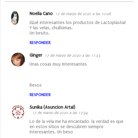
Noelia Cano
17 de marzo de 2020 a las 10:26
C
¡Qué interesantes los productos de Lactoplastia!
o
Y las velas, chulísimas.
Un besito.
m
e
RESPONDER
n
Ginger
17 de marzo de 2020 a las 11:23
t
Unas cosas muy interesantes
a
r
Besos
i
o
RESPONDER
s
Sunika (Asuncion Artal)
17 de marzo de 2020 a las 17:34
Lo de la vela me ha encantado, la verdad es que
en estos sitios se descubren siempre
interesantes. Un beso