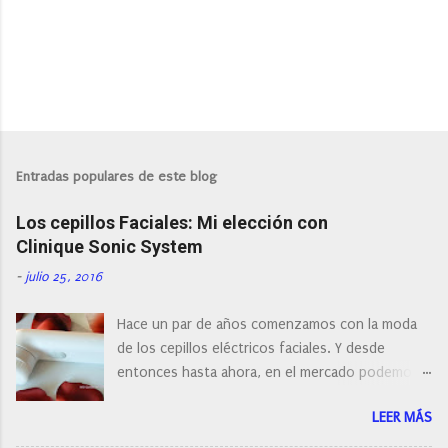
P
u
b
l
Entradas populares de este blog
i
c
Los cepillos Faciales: Mi elección con
a
r
Clinique Sonic System
u
n
-
julio 25, 2016
c
o
Hace un par de años comenzamos con la moda
m
e
de los cepillos eléctricos faciales. Y desde
n
entonces hasta ahora, en el mercado podemos
t
a
encontrar cepillos faciales de todas las marcas y
r
LEER MÁS
con diferentes características, a pilas, a batería,
i
cepillos de rotación o de oscilación... y
o