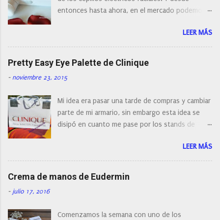
n
entonces hasta ahora, en el mercado podemos
t
a
encontrar cepillos faciales de todas las marcas y
r
LEER MÁS
con diferentes características, a pilas, a batería,
i
cepillos de rotación o de oscilación... y
o
naturalmente de todos los precios. Existe en la
Pretty Easy Eye Palette de Clinique
actualidad tal variedad, que antes de hacer la
-
noviembre 23, 2015
compra debemos de hacernos unas preguntas:
¿Cual es mi tipo de piel? ¿Qué busco?... En este
Mi idea era pasar una tarde de compras y cambiar
post os voy a dar mi opinión de porque elegí mi
parte de mi armario, sin embargo esta idea se
cepillo facial de Clinique
disipó en cuanto me pase por los stands de
perfumerías y cosméticos, y claro como
LEER MÁS
resistirse a esta paleta de colores de Clinique.
Crema de manos de Eudermin
-
julio 17, 2016
Comenzamos la semana con uno de los