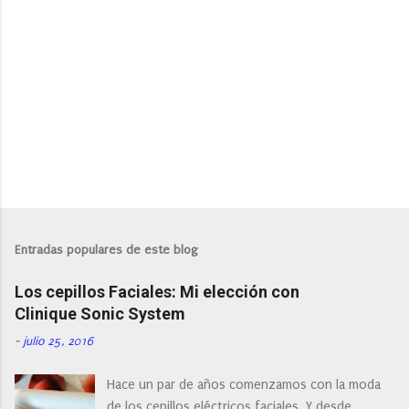
P
u
b
l
Entradas populares de este blog
i
c
Los cepillos Faciales: Mi elección con
a
r
Clinique Sonic System
u
n
-
julio 25, 2016
c
o
Hace un par de años comenzamos con la moda
m
e
de los cepillos eléctricos faciales. Y desde