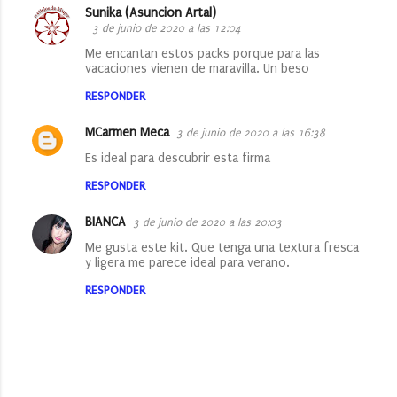
n
Sunika (Asuncion Artal)
t
3 de junio de 2020 a las 12:04
a
Me encantan estos packs porque para las
vacaciones vienen de maravilla. Un beso
r
RESPONDER
i
o
MCarmen Meca
3 de junio de 2020 a las 16:38
s
Es ideal para descubrir esta firma
RESPONDER
BIANCA
3 de junio de 2020 a las 20:03
Me gusta este kit. Que tenga una textura fresca
y ligera me parece ideal para verano.
RESPONDER