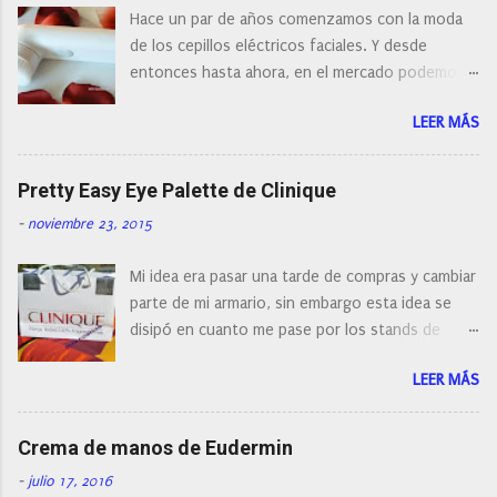
o
Hace un par de años comenzamos con la moda
m
e
de los cepillos eléctricos faciales. Y desde
n
entonces hasta ahora, en el mercado podemos
t
a
encontrar cepillos faciales de todas las marcas y
r
LEER MÁS
con diferentes características, a pilas, a batería,
i
cepillos de rotación o de oscilación... y
o
naturalmente de todos los precios. Existe en la
Pretty Easy Eye Palette de Clinique
actualidad tal variedad, que antes de hacer la
-
noviembre 23, 2015
compra debemos de hacernos unas preguntas:
¿Cual es mi tipo de piel? ¿Qué busco?... En este
Mi idea era pasar una tarde de compras y cambiar
post os voy a dar mi opinión de porque elegí mi
parte de mi armario, sin embargo esta idea se
cepillo facial de Clinique
disipó en cuanto me pase por los stands de
perfumerías y cosméticos, y claro como
LEER MÁS
resistirse a esta paleta de colores de Clinique.
Crema de manos de Eudermin
-
julio 17, 2016