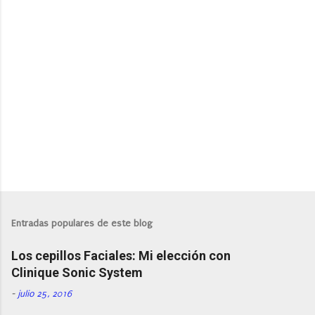
P
u
b
l
Entradas populares de este blog
i
c
Los cepillos Faciales: Mi elección con
a
r
Clinique Sonic System
u
n
-
julio 25, 2016
c