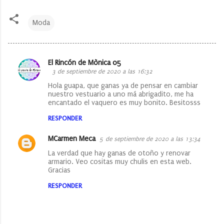
Moda
El Rincón de Mònica 05
C
3 de septiembre de 2020 a las 16:32
o
Hola guapa, que ganas ya de pensar en cambiar
nuestro vestuario a uno má abrigadito, me ha
m
encantado el vaquero es muy bonito. Besitosss
e
RESPONDER
n
t
MCarmen Meca
5 de septiembre de 2020 a las 13:34
a
La verdad que hay ganas de otoño y renovar
armario. Veo cositas muy chulis en esta web.
r
Gracias
i
RESPONDER
o
s