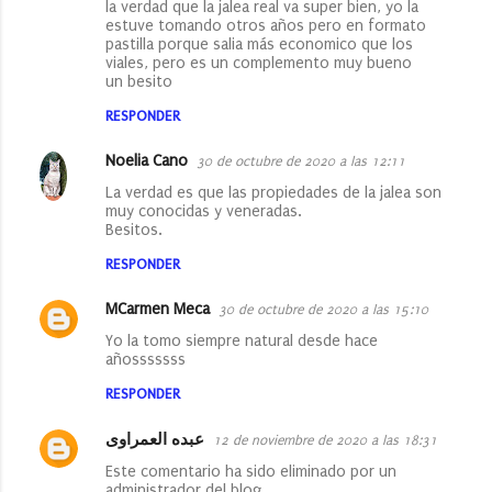
la verdad que la jalea real va super bien, yo la
estuve tomando otros años pero en formato
m
pastilla porque salia más economico que los
e
viales, pero es un complemento muy bueno
un besito
n
RESPONDER
t
a
Noelia Cano
30 de octubre de 2020 a las 12:11
r
La verdad es que las propiedades de la jalea son
muy conocidas y veneradas.
i
Besitos.
o
RESPONDER
s
MCarmen Meca
30 de octubre de 2020 a las 15:10
Yo la tomo siempre natural desde hace
añosssssss
RESPONDER
عبده العمراوى
12 de noviembre de 2020 a las 18:31
Este comentario ha sido eliminado por un
administrador del blog.