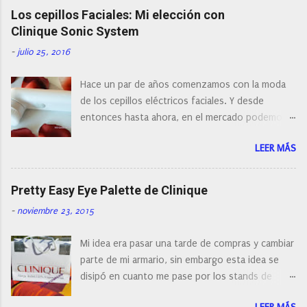
c
Los cepillos Faciales: Mi elección con
a
r
Clinique Sonic System
u
n
-
julio 25, 2016
c
o
Hace un par de años comenzamos con la moda
m
e
de los cepillos eléctricos faciales. Y desde
n
entonces hasta ahora, en el mercado podemos
t
a
encontrar cepillos faciales de todas las marcas y
r
LEER MÁS
con diferentes características, a pilas, a batería,
i
cepillos de rotación o de oscilación... y
o
naturalmente de todos los precios. Existe en la
Pretty Easy Eye Palette de Clinique
actualidad tal variedad, que antes de hacer la
-
noviembre 23, 2015
compra debemos de hacernos unas preguntas:
¿Cual es mi tipo de piel? ¿Qué busco?... En este
Mi idea era pasar una tarde de compras y cambiar
post os voy a dar mi opinión de porque elegí mi
parte de mi armario, sin embargo esta idea se
cepillo facial de Clinique
disipó en cuanto me pase por los stands de
perfumerías y cosméticos, y claro como