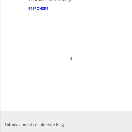
RESPONDER
P
u
b
l
Entradas populares de este blog
i