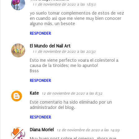
11 de noviembre de 2020 a las 18:50
n
yo suelo tomar complementos de estos de vez
t
en cuando asi que me viene muy bien conocer
a
alguno más, un besote
r
RESPONDER
i
El Mundo del Nail Art
o
11 de noviembre de 2020 a las 20:30
s
Esto me viene perfecto voara el colesterol a
causa de la tiroides; me lo apunto!
Bsss
RESPONDER
Kate
12 de noviembre de 2020 a las 8:32
Este comentario ha sido eliminado por un
administrador del blog.
RESPONDER
Diana Moriel
12 de noviembre de 2020 a las 14:29
Muy buen post sobre el omega3, ahora que