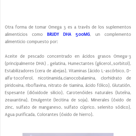
Otra forma de tomar Omega 3 es a través de los suplementos
alimenticios como
BRUDY DHA 500MG
, un complemento
alimenticio compuesto por:
Aceite de pescado concentrado en ácidos grasos Omega-3
(principalmente DHA) , gelatina, Humectantes (glicerol,,sorbitol),
Estabilizadores (cera de abejas), Vitaminas (ácido L-ascórbico, D-
alfa-tocoferol, nicotinamida,cianocobalamina, clorhidrato de
piridoxina, riboflavina, nitrato de tiamina, ácido fólico), Glutatión,
Espesante (dióxidode silicio), Carotenóides naturales (luteína,
zeaxantina), Emulgente (lecitina de soja), Minerales (óxido de
zinc, sulfato de manganeso, sulfato cúprico, selenito sódico),
Agua purificada, Colorantes (óxido de hierro).