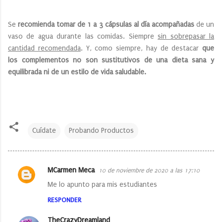
Se
recomienda tomar de 1 a 3 cápsulas al día acompañadas
de un
vaso de agua durante las comidas. Siempre
sin sobrepasar la
cantidad recomendada
. Y, como siempre, hay de destacar
que
los complementos no son sustitutivos de una dieta sana y
equilibrada ni de un estilo de vida saludable.
Cuídate
Probando Productos
MCarmen Meca
10 de noviembre de 2020 a las 17:10
C
Me lo apunto para mis estudiantes
o
RESPONDER
m
e
TheCrazyDreamland