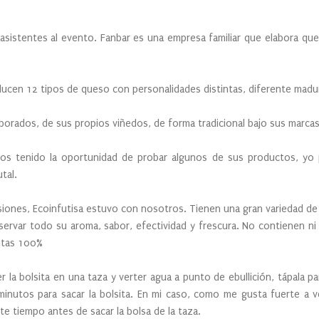
s asistentes al evento. Fanbar es una empresa familiar que elabora que
ucen 12 tipos de queso con personalidades distintas, diferente madu
borados, de sus propios viñedos, de forma tradicional bajo sus marca
s tenido la oportunidad de probar algunos de sus productos, yo 
utal.
usiones, Ecoinfutisa estuvo con nosotros. Tienen una gran variedad de
nservar todo su aroma, sabor, efectividad y frescura. No contienen ni
antas 100%
la bolsita en una taza y verter agua a punto de ebullición, tápala p
minutos para sacar la bolsita. En mi caso, como me gusta fuerte a 
e tiempo antes de sacar la bolsa de la taza.