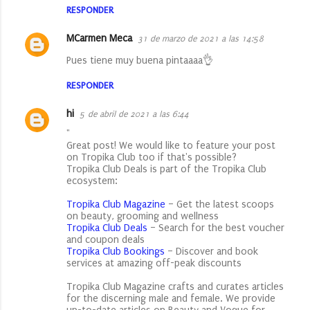
m
RESPONDER
e
MCarmen Meca
31 de marzo de 2021 a las 14:58
n
Pues tiene muy buena pintaaaa👌
t
a
RESPONDER
r
hi
5 de abril de 2021 a las 6:44
i
"
o
Great post! We would like to feature your post
on Tropika Club too if that's possible?
s
Tropika Club Deals is part of the Tropika Club
ecosystem:
Tropika Club Magazine
– Get the latest scoops
on beauty, grooming and wellness
Tropika Club Deals
– Search for the best voucher
and coupon deals
Tropika Club Bookings
– Discover and book
services at amazing off-peak discounts
Tropika Club Magazine crafts and curates articles
for the discerning male and female. We provide