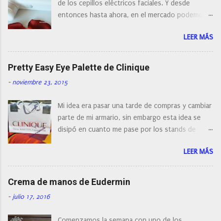
e
de los cepillos eléctricos faciales. Y desde
n
entonces hasta ahora, en el mercado podemos
t
a
encontrar cepillos faciales de todas las marcas y
r
LEER MÁS
con diferentes características, a pilas, a batería,
i
cepillos de rotación o de oscilación... y
o
naturalmente de todos los precios. Existe en la
Pretty Easy Eye Palette de Clinique
actualidad tal variedad, que antes de hacer la
-
noviembre 23, 2015
compra debemos de hacernos unas preguntas:
¿Cual es mi tipo de piel? ¿Qué busco?... En este
Mi idea era pasar una tarde de compras y cambiar
post os voy a dar mi opinión de porque elegí mi
parte de mi armario, sin embargo esta idea se
cepillo facial de Clinique
disipó en cuanto me pase por los stands de
perfumerías y cosméticos, y claro como
LEER MÁS
resistirse a esta paleta de colores de Clinique.
Crema de manos de Eudermin
-
julio 17, 2016
Comenzamos la semana con uno de los