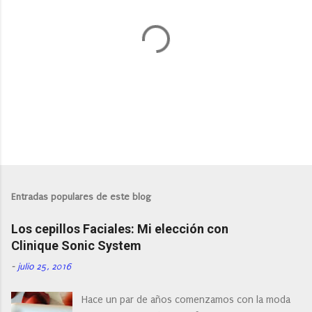
P
u
b
l
Entradas populares de este blog
i
c
Los cepillos Faciales: Mi elección con
a
r
Clinique Sonic System
u
n
-
julio 25, 2016
c
o
Hace un par de años comenzamos con la moda
m