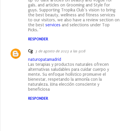
up-to-date articles on Beauty and Vogue for
gals, and articles on Grooming and Style for
guys. Supporting Tropika Club’s vision to bring
the best beauty, wellness and fitness services
to our visitors, we also have a review section on
the best
services
and selections under Top
Picks. "
RESPONDER
Cg
3 de agosto de 2023 a las 9:08
naturopatamadrid
Las terapias y productos naturales ofrecen
alternativas saludables para cuidar cuerpo y
mente. Su enfoque holístico promueve el
bienestar, respetando la armonía con la
naturaleza. ¡Una elección consciente y
beneficiosa
RESPONDER