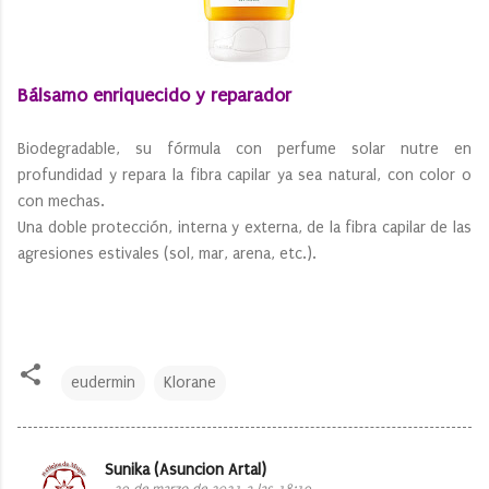
Bálsamo enriquecido y reparador
Biodegradable, su fórmula con perfume solar nutre en
profundidad y repara la fibra capilar ya sea natural, con color o
con mechas.
Una doble protección, interna y externa, de la fibra capilar de las
agresiones estivales (sol, mar, arena, etc.).
eudermin
Klorane
Sunika (Asuncion Artal)
C
29 de marzo de 2021 a las 18:19