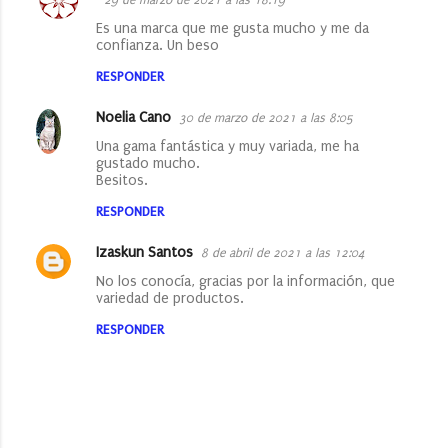
o
Es una marca que me gusta mucho y me da
confianza. Un beso
m
e
RESPONDER
n
Noelia Cano
30 de marzo de 2021 a las 8:05
t
Una gama fantástica y muy variada, me ha
a
gustado mucho.
Besitos.
r
RESPONDER
i
o
Izaskun Santos
8 de abril de 2021 a las 12:04
s
No los conocía, gracias por la información, que
variedad de productos.
RESPONDER