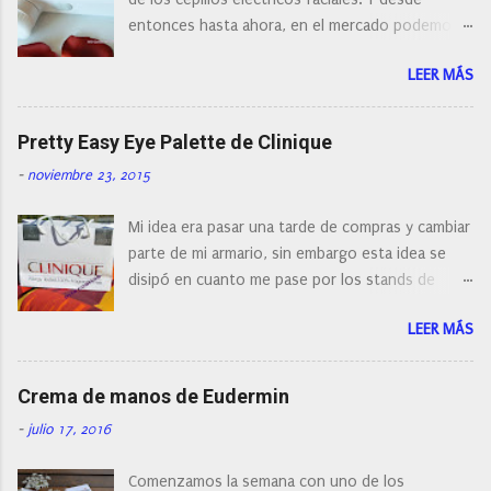
n
entonces hasta ahora, en el mercado podemos
t
a
encontrar cepillos faciales de todas las marcas y
r
LEER MÁS
con diferentes características, a pilas, a batería,
i
cepillos de rotación o de oscilación... y
o
naturalmente de todos los precios. Existe en la
Pretty Easy Eye Palette de Clinique
actualidad tal variedad, que antes de hacer la
-
noviembre 23, 2015
compra debemos de hacernos unas preguntas:
¿Cual es mi tipo de piel? ¿Qué busco?... En este
Mi idea era pasar una tarde de compras y cambiar
post os voy a dar mi opinión de porque elegí mi
parte de mi armario, sin embargo esta idea se
cepillo facial de Clinique
disipó en cuanto me pase por los stands de
perfumerías y cosméticos, y claro como
LEER MÁS
resistirse a esta paleta de colores de Clinique.
Crema de manos de Eudermin
-
julio 17, 2016
Comenzamos la semana con uno de los