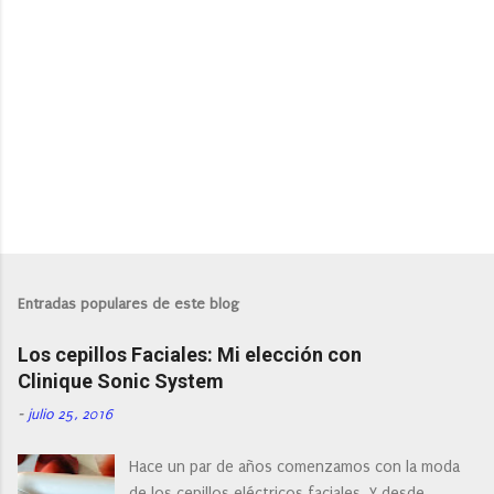
P
u
b
l
Entradas populares de este blog
i
c
Los cepillos Faciales: Mi elección con
a
r
Clinique Sonic System
u
n
-
julio 25, 2016
c
o
Hace un par de años comenzamos con la moda
m
e
de los cepillos eléctricos faciales. Y desde