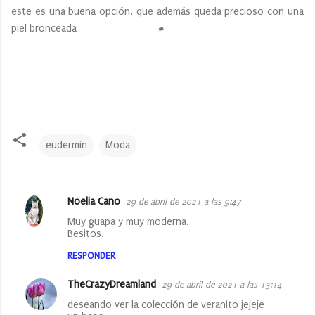
este es una buena opción, que además queda precioso con una
piel bronceada
eudermin
Moda
Noelia Cano
29 de abril de 2021 a las 9:47
C
Muy guapa y muy moderna.
o
Besitos.
m
RESPONDER
e
TheCrazyDreamland
29 de abril de 2021 a las 13:14
n
deseando ver la colección de veranito jejeje
t