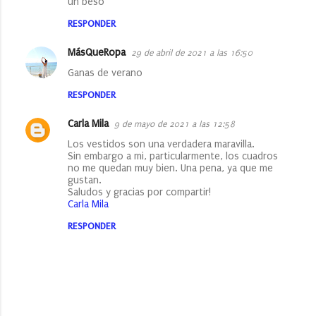
un beso
a
RESPONDER
r
i
MásQueRopa
29 de abril de 2021 a las 16:50
o
Ganas de verano
s
RESPONDER
Carla Mila
9 de mayo de 2021 a las 12:58
Los vestidos son una verdadera maravilla.
Sin embargo a mi, particularmente, los cuadros
no me quedan muy bien. Una pena, ya que me
gustan.
Saludos y gracias por compartir!
Carla Mila
RESPONDER