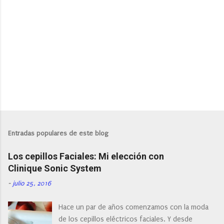
P
u
b
l
Entradas populares de este blog
i
c
Los cepillos Faciales: Mi elección con
a
r
Clinique Sonic System
u
n
-
julio 25, 2016
c
o
Hace un par de años comenzamos con la moda
m
e
de los cepillos eléctricos faciales. Y desde