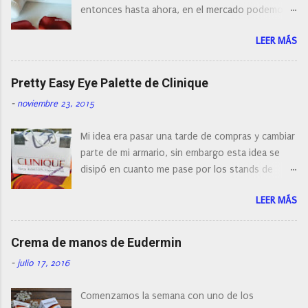
n
entonces hasta ahora, en el mercado podemos
t
a
encontrar cepillos faciales de todas las marcas y
r
LEER MÁS
con diferentes características, a pilas, a batería,
i
cepillos de rotación o de oscilación... y
o
naturalmente de todos los precios. Existe en la
Pretty Easy Eye Palette de Clinique
actualidad tal variedad, que antes de hacer la
-
noviembre 23, 2015
compra debemos de hacernos unas preguntas:
¿Cual es mi tipo de piel? ¿Qué busco?... En este
Mi idea era pasar una tarde de compras y cambiar
post os voy a dar mi opinión de porque elegí mi
parte de mi armario, sin embargo esta idea se
cepillo facial de Clinique
disipó en cuanto me pase por los stands de
perfumerías y cosméticos, y claro como
LEER MÁS
resistirse a esta paleta de colores de Clinique.
Crema de manos de Eudermin
-
julio 17, 2016
Comenzamos la semana con uno de los