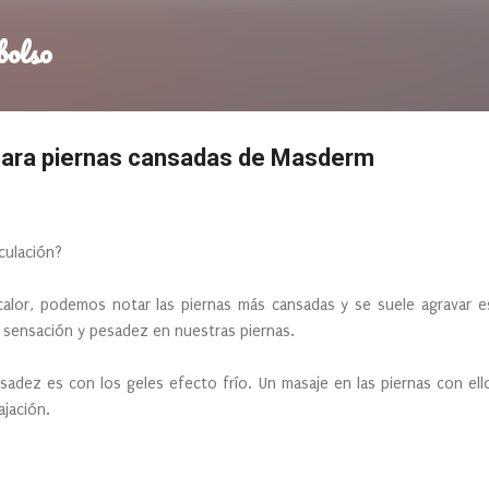
Ir al contenido principal
bolso
 para piernas cansadas de Masderm
culación?
alor, podemos notar las piernas más cansadas y se suele agravar 
 sensación y pesadez en nuestras piernas.
esadez es con los geles efecto frío. Un masaje en las piernas con ello
ajación.