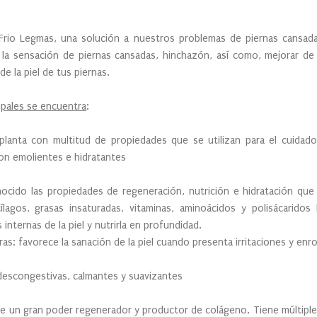
Frio Legmas, una solución a nuestros problemas de piernas cansada
la sensación de piernas cansadas, hinchazón, así como, mejorar de 
e la piel de tus piernas.
ipales se encuentra
:
planta con multitud de propiedades que se utilizan para el cuidado 
on emolientes e hidratantes
ocido las propiedades de regeneración, nutrición e hidratación que 
agos, grasas insaturadas, vitaminas, aminoácidos y polisácaridos
internas de la piel y nutrirla en profundidad.
uras: favorece la sanación de la piel cuando presenta irritaciones y enr
descongestivas, calmantes y suavizantes
e un gran poder regenerador y productor de colágeno. Tiene múltiple