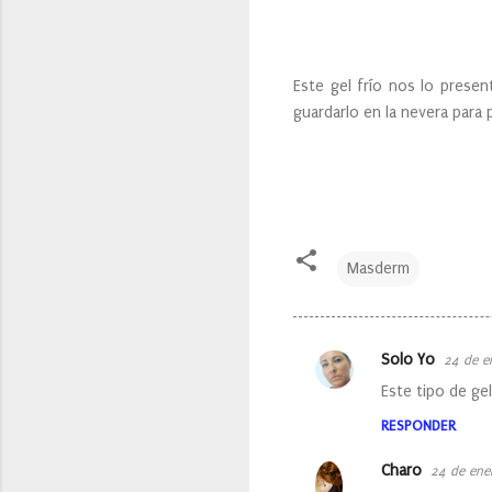
Este gel frío nos lo prese
guardarlo en la nevera para 
Masderm
Solo Yo
24 de e
C
Este tipo de ge
o
RESPONDER
m
e
Charo
24 de ene