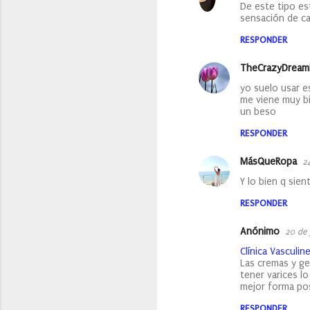
n
De este tipo es
sensación de ca
t
a
RESPONDER
r
TheCrazyDream
i
yo suelo usar e
o
me viene muy b
un beso
s
RESPONDER
MásQueRopa
2
Y lo bien q sien
RESPONDER
Anónimo
20 de 
Clínica Vasculin
Las cremas y ge
tener varices lo
mejor forma pos
RESPONDER