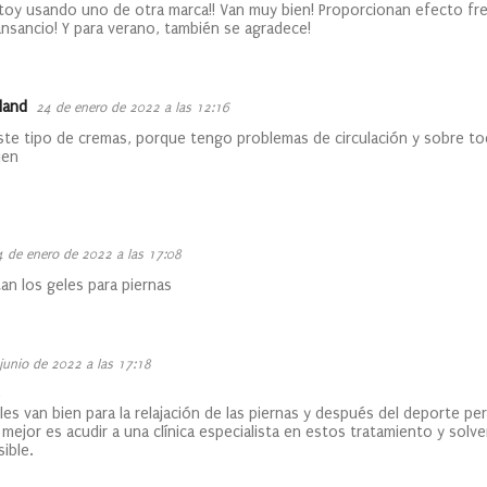
toy usando uno de otra marca!! Van muy bien! Proporcionan efecto fres
nsancio! Y para verano, también se agradece!
land
24 de enero de 2022 a las 12:16
ste tipo de cremas, porque tengo problemas de circulación y sobre to
ien
4 de enero de 2022 a las 17:08
tan los geles para piernas
junio de 2022 a las 17:18
e
les van bien para la relajación de las piernas y después del deporte
 mejor es acudir a una clínica especialista en estos tratamiento y solve
ible.