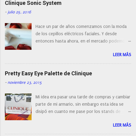
r
Clinique Sonic System
u
n
-
julio 25, 2016
c
o
Hace un par de años comenzamos con la moda
m
e
de los cepillos eléctricos faciales. Y desde
n
entonces hasta ahora, en el mercado podemos
t
a
encontrar cepillos faciales de todas las marcas y
r
LEER MÁS
con diferentes características, a pilas, a batería,
i
cepillos de rotación o de oscilación... y
o
naturalmente de todos los precios. Existe en la
Pretty Easy Eye Palette de Clinique
actualidad tal variedad, que antes de hacer la
-
noviembre 23, 2015
compra debemos de hacernos unas preguntas:
¿Cual es mi tipo de piel? ¿Qué busco?... En este
Mi idea era pasar una tarde de compras y cambiar
post os voy a dar mi opinión de porque elegí mi
parte de mi armario, sin embargo esta idea se
cepillo facial de Clinique
disipó en cuanto me pase por los stands de
perfumerías y cosméticos, y claro como
LEER MÁS
resistirse a esta paleta de colores de Clinique.