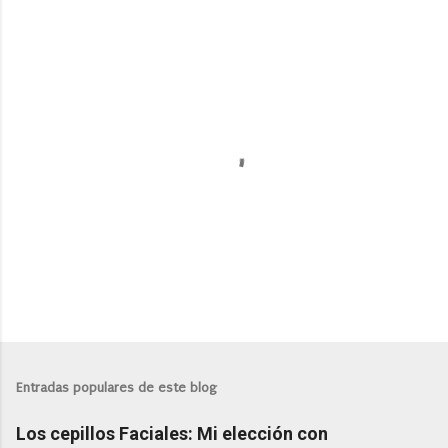
P
u
b
l
Entradas populares de este blog
i
c
Los cepillos Faciales: Mi elección con
a