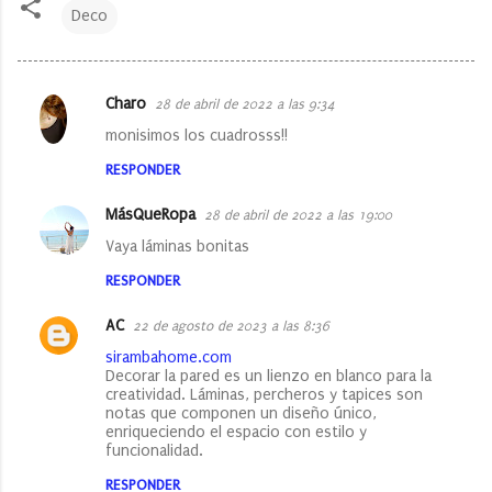
Deco
Charo
28 de abril de 2022 a las 9:34
C
monisimos los cuadrosss!!
o
RESPONDER
m
e
MásQueRopa
28 de abril de 2022 a las 19:00
n
Vaya láminas bonitas
t
RESPONDER
a
AC
22 de agosto de 2023 a las 8:36
r
sirambahome.com
i
Decorar la pared es un lienzo en blanco para la
o
creatividad. Láminas, percheros y tapices son
notas que componen un diseño único,
s
enriqueciendo el espacio con estilo y
funcionalidad.
RESPONDER