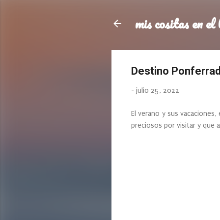
mis cositas en el 
Destino Ponferra
-
julio 25, 2022
El verano y sus vacaciones, 
preciosos por visitar y que 