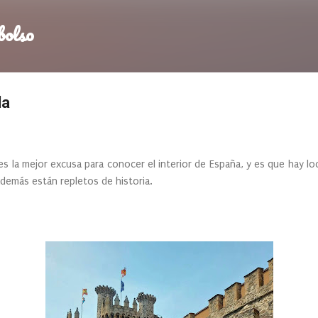
Ir al contenido principal
bolso
da
es la mejor excusa para conocer el interior de España, y es que hay l
además están repletos de historia.