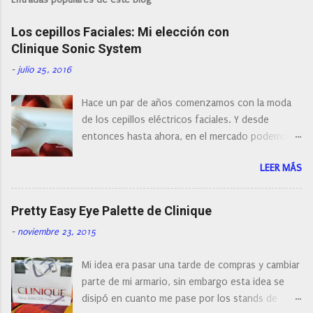
Los cepillos Faciales: Mi elección con
Clinique Sonic System
-
julio 25, 2016
Hace un par de años comenzamos con la moda
de los cepillos eléctricos faciales. Y desde
entonces hasta ahora, en el mercado podemos
encontrar cepillos faciales de todas las marcas y
LEER MÁS
con diferentes características, a pilas, a batería,
cepillos de rotación o de oscilación... y
naturalmente de todos los precios. Existe en la
Pretty Easy Eye Palette de Clinique
actualidad tal variedad, que antes de hacer la
-
noviembre 23, 2015
compra debemos de hacernos unas preguntas:
¿Cual es mi tipo de piel? ¿Qué busco?... En este
Mi idea era pasar una tarde de compras y cambiar
post os voy a dar mi opinión de porque elegí mi
parte de mi armario, sin embargo esta idea se
cepillo facial de Clinique
disipó en cuanto me pase por los stands de