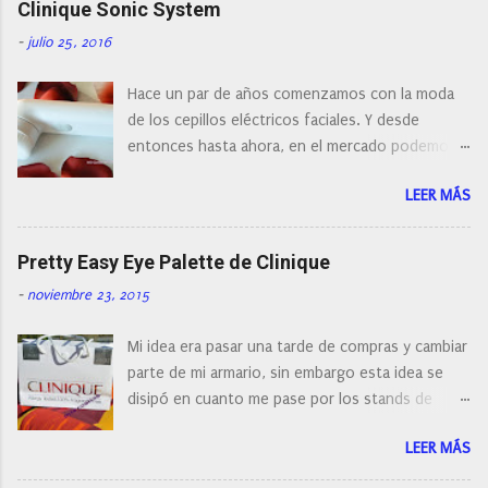
r
Clinique Sonic System
u
n
-
julio 25, 2016
c
o
Hace un par de años comenzamos con la moda
m
e
de los cepillos eléctricos faciales. Y desde
n
entonces hasta ahora, en el mercado podemos
t
a
encontrar cepillos faciales de todas las marcas y
r
LEER MÁS
con diferentes características, a pilas, a batería,
i
cepillos de rotación o de oscilación... y
o
naturalmente de todos los precios. Existe en la
Pretty Easy Eye Palette de Clinique
actualidad tal variedad, que antes de hacer la
-
noviembre 23, 2015
compra debemos de hacernos unas preguntas:
¿Cual es mi tipo de piel? ¿Qué busco?... En este
Mi idea era pasar una tarde de compras y cambiar
post os voy a dar mi opinión de porque elegí mi
parte de mi armario, sin embargo esta idea se
cepillo facial de Clinique
disipó en cuanto me pase por los stands de
perfumerías y cosméticos, y claro como
LEER MÁS
resistirse a esta paleta de colores de Clinique.