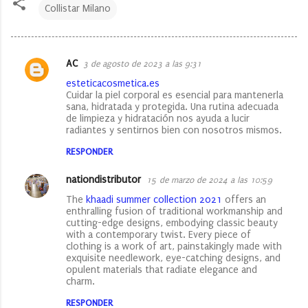
Collistar Milano
AC
3 de agosto de 2023 a las 9:31
C
esteticacosmetica.es
o
Cuidar la piel corporal es esencial para mantenerla
sana, hidratada y protegida. Una rutina adecuada
m
de limpieza y hidratación nos ayuda a lucir
e
radiantes y sentirnos bien con nosotros mismos.
n
RESPONDER
t
nationdistributor
15 de marzo de 2024 a las 10:59
a
The
khaadi summer collection 2021
offers an
r
enthralling fusion of traditional workmanship and
cutting-edge designs, embodying classic beauty
i
with a contemporary twist. Every piece of
o
clothing is a work of art, painstakingly made with
exquisite needlework, eye-catching designs, and
s
opulent materials that radiate elegance and
charm.
RESPONDER