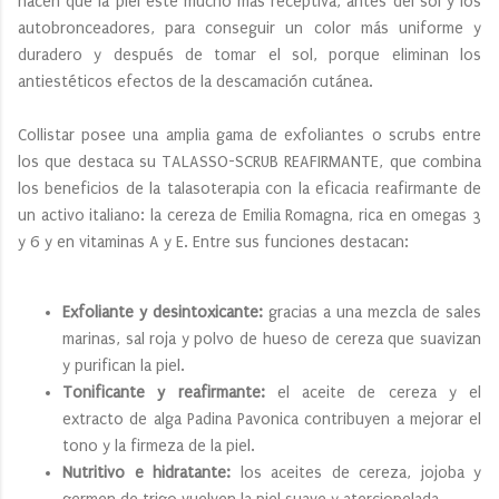
hacen que la piel esté mucho más receptiva; antes del sol y los
autobronceadores, para conseguir un color más uniforme y
duradero y después de tomar el sol, porque eliminan los
antiestéticos efectos de la descamación cutánea.
Collistar posee una amplia gama de exfoliantes o scrubs entre
los que destaca su TALASSO-SCRUB REAFIRMANTE, que combina
los beneficios de la talasoterapia con la eficacia reafirmante de
un activo italiano: la cereza de Emilia Romagna, rica en omegas 3
y 6 y en vitaminas A y E. Entre sus funciones destacan:
Exfoliante y desintoxicante:
gracias a una mezcla de sales
marinas, sal roja y polvo de hueso de cereza que suavizan
y purifican la piel.
Tonificante y reafirmante:
el aceite de cereza y el
extracto de alga Padina Pavonica contribuyen a mejorar el
tono y la firmeza de la piel.
Nutritivo e hidratante:
los aceites de cereza, jojoba y