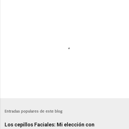
P
u
b
l
Entradas populares de este blog
i
c
Los cepillos Faciales: Mi elección con
a