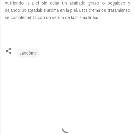
nutriendo la piel sin dejar un acabado graso o pegajoso y
dejando un agradable aroma en la piel. Esta crema de tratamiento
se complementa con un serum de la misma línea.
Lancôme
C
o
m
e
n
t
a
r