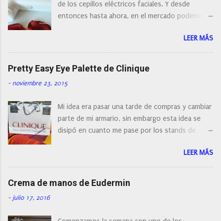
de los cepillos eléctricos faciales. Y desde
entonces hasta ahora, en el mercado podemos
encontrar cepillos faciales de todas las marcas y
LEER MÁS
con diferentes características, a pilas, a batería,
cepillos de rotación o de oscilación... y
naturalmente de todos los precios. Existe en la
Pretty Easy Eye Palette de Clinique
actualidad tal variedad, que antes de hacer la
-
noviembre 23, 2015
compra debemos de hacernos unas preguntas:
¿Cual es mi tipo de piel? ¿Qué busco?... En este
Mi idea era pasar una tarde de compras y cambiar
post os voy a dar mi opinión de porque elegí mi
parte de mi armario, sin embargo esta idea se
cepillo facial de Clinique
disipó en cuanto me pase por los stands de
perfumerías y cosméticos, y claro como
LEER MÁS
resistirse a esta paleta de colores de Clinique.
Crema de manos de Eudermin
-
julio 17, 2016