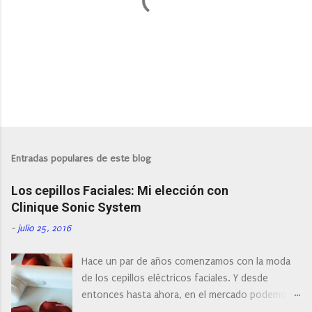
o
s
P
u
b
l
Entradas populares de este blog
i
c
Los cepillos Faciales: Mi elección con
a
r
Clinique Sonic System
u
n
-
julio 25, 2016
c
o
Hace un par de años comenzamos con la moda
m
e
de los cepillos eléctricos faciales. Y desde
n
entonces hasta ahora, en el mercado podemos
t
a
encontrar cepillos faciales de todas las marcas y