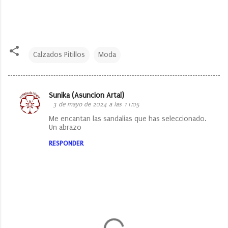
Calzados Pitillos
Moda
Sunika (Asuncion Artal)
C
3 de mayo de 2024 a las 11:05
o
Me encantan las sandalias que has seleccionado.
Un abrazo
m
e
RESPONDER
n
t
a
r
i