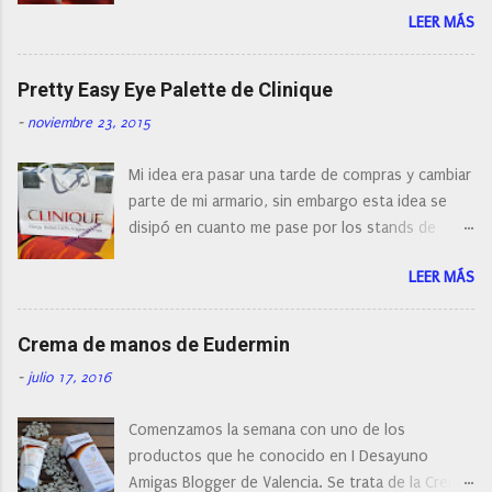
r
LEER MÁS
con diferentes características, a pilas, a batería,
i
cepillos de rotación o de oscilación... y
o
naturalmente de todos los precios. Existe en la
Pretty Easy Eye Palette de Clinique
actualidad tal variedad, que antes de hacer la
-
noviembre 23, 2015
compra debemos de hacernos unas preguntas:
¿Cual es mi tipo de piel? ¿Qué busco?... En este
Mi idea era pasar una tarde de compras y cambiar
post os voy a dar mi opinión de porque elegí mi
parte de mi armario, sin embargo esta idea se
cepillo facial de Clinique
disipó en cuanto me pase por los stands de
perfumerías y cosméticos, y claro como
LEER MÁS
resistirse a esta paleta de colores de Clinique.
Crema de manos de Eudermin
-
julio 17, 2016
Comenzamos la semana con uno de los
productos que he conocido en I Desayuno
Amigas Blogger de Valencia. Se trata de la Crema