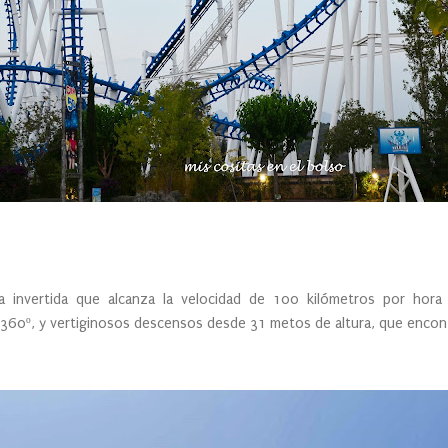
invertida que alcanza la velocidad de 100 kilómetros por hora 
e 360º, y vertiginosos descensos desde 31 metos de altura, que encon