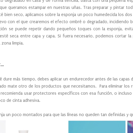
o degradado en casa y de forma sencilla, basta con una pequeña esp
ue queramos estampar en nuestras uñas. Tras preparar y pintar toda
é bien seco, aplicamos sobre la esponja un poco humedecida los dos
uevo con el que crearemos el efecto ombré o degradado, incidiendo b
ción se puede repetir dando pequeños toques con la esponja, evit
esté seca entre capa y capa. Si fuera necesario, podemos cortar la 
a zona limpia.
r…
é dure más tiempo, debes aplicar un endurecedor antes de las capas 
bado mate otro de los productos que necesitamos. Para eliminar los 
e recomienda usar protectores específicos con esa función, o incluso e
co de cinta adhesiva.
onja un poco montados para que las líneas no queden tan definidas y