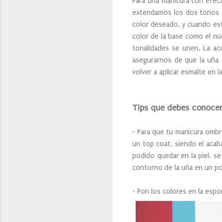
Para una manicura con efect
extendamos los dos tonos q
color deseado, y cuando est
color de la base como el n
tonalidades se unen. La ac
asegurarnos de que la uña 
volver a aplicar esmalte en l
Tips que debes conoce
- Para que tu manicura ombr
un top coat, siendo el aca
podido quedar en la piel, s
contorno de la uña en un po
- Pon los colores en la esp