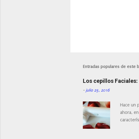
Entradas populares de este 
Los cepillos Faciales
-
julio 25, 2016
Hace un p
ahora, en
caracterís
Existe en
¿Cual es 