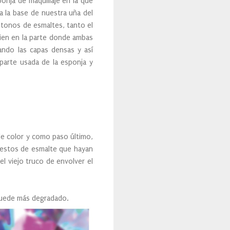
onja de maquillaje en la que
 la base de nuestra uña del
 tonos de esmaltes, tanto el
ien en la parte donde ambas
ando las capas densas y así
parte usada de la esponja y
de color y como paso último,
restos de esmalte que hayan
l viejo truco de envolver el
 quede más degradado.