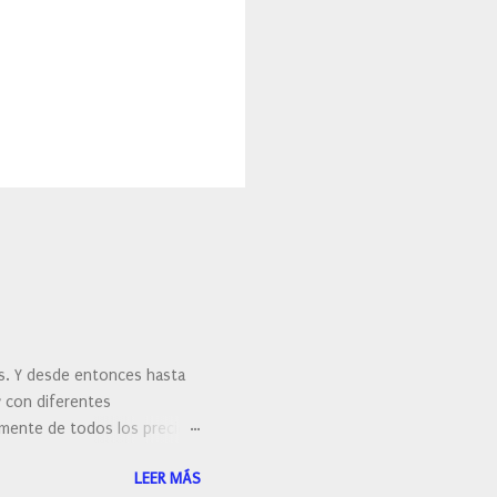
es. Y desde entonces hasta
y con diferentes
ralmente de todos los precios.
 hacernos unas preguntas:
LEER MÁS
 porque elegí mi cepillo