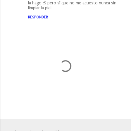
la hago :S pero sí que no me acuesto nunca sin
m
limpiar la piel
e
RESPONDER
n
t
a
r
i
o
s
P
u
b