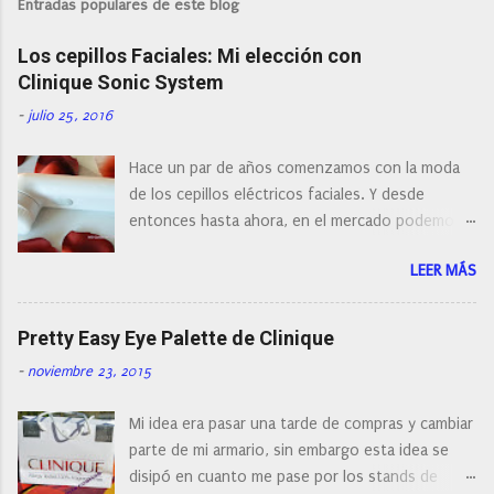
l
Entradas populares de este blog
i
c
Los cepillos Faciales: Mi elección con
a
r
Clinique Sonic System
u
n
-
julio 25, 2016
c
o
Hace un par de años comenzamos con la moda
m
e
de los cepillos eléctricos faciales. Y desde
n
entonces hasta ahora, en el mercado podemos
t
a
encontrar cepillos faciales de todas las marcas y
r
LEER MÁS
con diferentes características, a pilas, a batería,
i
cepillos de rotación o de oscilación... y
o
naturalmente de todos los precios. Existe en la
Pretty Easy Eye Palette de Clinique
actualidad tal variedad, que antes de hacer la
-
noviembre 23, 2015
compra debemos de hacernos unas preguntas:
¿Cual es mi tipo de piel? ¿Qué busco?... En este
Mi idea era pasar una tarde de compras y cambiar
post os voy a dar mi opinión de porque elegí mi
parte de mi armario, sin embargo esta idea se
cepillo facial de Clinique
disipó en cuanto me pase por los stands de