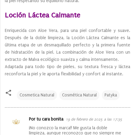
la piel respetando su equilibrio natural.
Loción Láctea Calmante
Enriquecida con Aloe Vera, para una piel confortable y suave.
Después de la doble limpieza, la Loción Láctea Calmante es la
última etapa de un desmaquillado perfecto y la primera fuente
de hidratación de la piel. La combinación de Aloe Vera con un
extracto de Malva ecológico suaviza y calma intensamente.
Adaptada para todo tipo de pieles, su textura fresca y láctea
reconforta la piel y le aporta flexibilidad y confort al instante.
Cosmetica Natural
Cosmética Natural
Patyka
Por tu cara bonita
19 de febrero de 2025 a las 17:35
C
¡No conozco la marca!! Me gusta la doble
o
limpieza, aunque reconozco que no siempre me