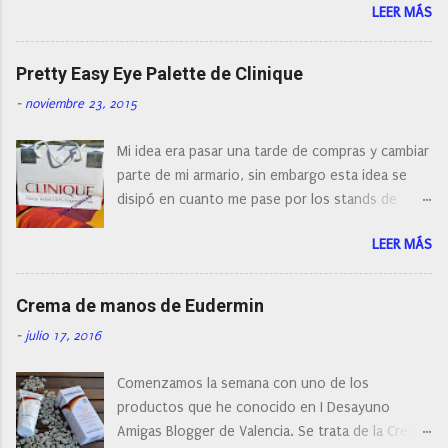
LEER MÁS
con diferentes características, a pilas, a batería,
cepillos de rotación o de oscilación... y
naturalmente de todos los precios. Existe en la
Pretty Easy Eye Palette de Clinique
actualidad tal variedad, que antes de hacer la
-
noviembre 23, 2015
compra debemos de hacernos unas preguntas:
¿Cual es mi tipo de piel? ¿Qué busco?... En este
Mi idea era pasar una tarde de compras y cambiar
post os voy a dar mi opinión de porque elegí mi
parte de mi armario, sin embargo esta idea se
cepillo facial de Clinique
disipó en cuanto me pase por los stands de
perfumerías y cosméticos, y claro como
LEER MÁS
resistirse a esta paleta de colores de Clinique.
Crema de manos de Eudermin
-
julio 17, 2016
Comenzamos la semana con uno de los
productos que he conocido en I Desayuno
Amigas Blogger de Valencia. Se trata de la Crema