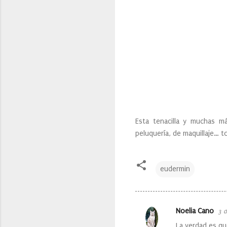
Esta tenacilla y muchas m
peluquería, de maquillaje… 
eudermin
Noelia Cano
3 d
C
La verdad es q