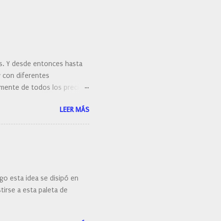
es. Y desde entonces hasta
y con diferentes
ralmente de todos los precios.
 hacernos unas preguntas:
LEER MÁS
 porque elegí mi cepillo
go esta idea se disipó en
irse a esta paleta de