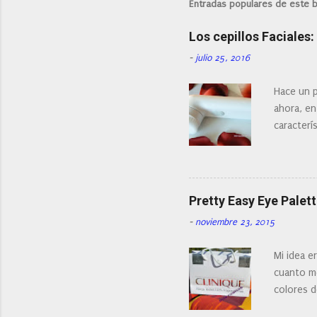
i
Entradas populares de este 
c
a
Los cepillos Faciales
r
u
-
julio 25, 2016
n
c
o
Hace un p
m
ahora, en
e
n
caracterís
t
Existe en
a
¿Cual es 
r
i
facial de 
o
Pretty Easy Eye Palett
-
noviembre 23, 2015
Mi idea e
cuanto me
colores d