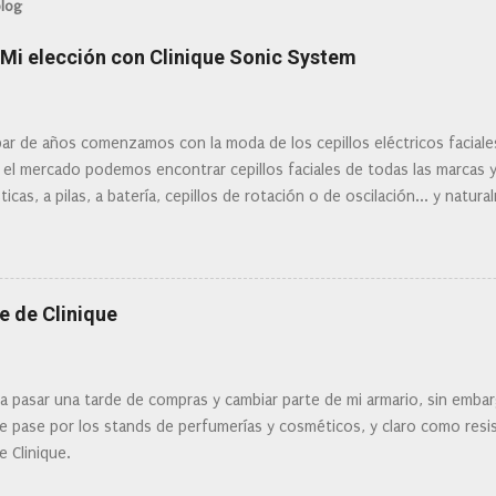
blog
: Mi elección con Clinique Sonic System
ar de años comenzamos con la moda de los cepillos eléctricos facial
 el mercado podemos encontrar cepillos faciales de todas las marcas 
ticas, a pilas, a batería, cepillos de rotación o de oscilación... y natu
 la actualidad tal variedad, que antes de hacer la compra debemos de
mi tipo de piel? ¿Qué busco?... En este post os voy a dar mi opinión de
Clinique
e de Clinique
ra pasar una tarde de compras y cambiar parte de mi armario, sin embar
 pase por los stands de perfumerías y cosméticos, y claro como resist
e Clinique.