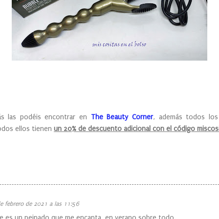
ás las podéis encontrar en
The Beauty Corner
, además todos lo
todos ellos tienen
un 20% de descuento adicional con el código miscos
e febrero de 2021 a las 11:56
ue es un peinado que me encanta, en verano sobre todo.