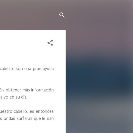
o cabello, son una gran ayuda
déis obtener más información
a yo en su día.
uestro cabello, es entonces
as ondas surferas que le dan