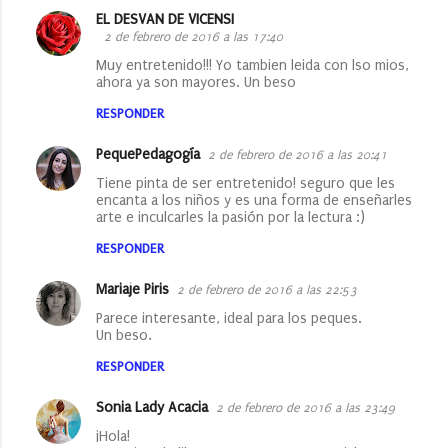
a
EL DESVAN DE VICENSI
2 de febrero de 2016 a las 17:40
r
Muy entretenido!!! Yo tambien leida con lso mios,
i
ahora ya son mayores. Un beso
o
RESPONDER
s
PequePedagogía
2 de febrero de 2016 a las 20:41
Tiene pinta de ser entretenido! seguro que les
encanta a los niños y es una forma de enseñarles
arte e inculcarles la pasión por la lectura :)
RESPONDER
Mariaje Piris
2 de febrero de 2016 a las 22:53
Parece interesante, ideal para los peques.
Un beso.
RESPONDER
Sonia Lady Acacia
2 de febrero de 2016 a las 23:49
¡Hola!