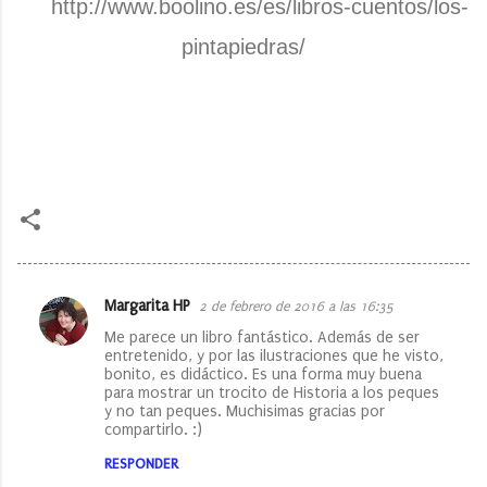
http://www.boolino.es/es/libros-cuentos/los-
pintapiedras/
Margarita HP
2 de febrero de 2016 a las 16:35
C
Me parece un libro fantástico. Además de ser
o
entretenido, y por las ilustraciones que he visto,
bonito, es didáctico. Es una forma muy buena
m
para mostrar un trocito de Historia a los peques
e
y no tan peques. Muchisimas gracias por
compartirlo. :)
n
RESPONDER
t