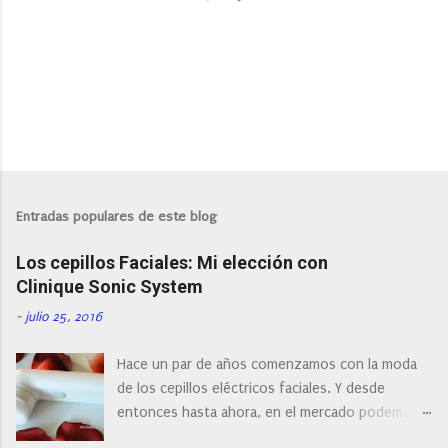
P
u
b
l
Entradas populares de este blog
i
c
Los cepillos Faciales: Mi elección con
a
r
Clinique Sonic System
u
n
-
julio 25, 2016
c
o
Hace un par de años comenzamos con la moda
m
e
de los cepillos eléctricos faciales. Y desde
n
entonces hasta ahora, en el mercado podemos
t
a
encontrar cepillos faciales de todas las marcas y