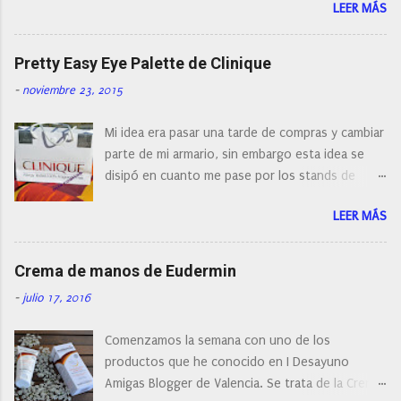
r
LEER MÁS
con diferentes características, a pilas, a batería,
i
cepillos de rotación o de oscilación... y
o
naturalmente de todos los precios. Existe en la
Pretty Easy Eye Palette de Clinique
actualidad tal variedad, que antes de hacer la
-
noviembre 23, 2015
compra debemos de hacernos unas preguntas:
¿Cual es mi tipo de piel? ¿Qué busco?... En este
Mi idea era pasar una tarde de compras y cambiar
post os voy a dar mi opinión de porque elegí mi
parte de mi armario, sin embargo esta idea se
cepillo facial de Clinique
disipó en cuanto me pase por los stands de
perfumerías y cosméticos, y claro como
LEER MÁS
resistirse a esta paleta de colores de Clinique.
Crema de manos de Eudermin
-
julio 17, 2016
Comenzamos la semana con uno de los
productos que he conocido en I Desayuno
Amigas Blogger de Valencia. Se trata de la Crema