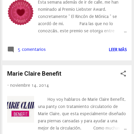
Esta semana además de ir de calle, me han
hecho. 4. Nomina a 11 blogs que tengan
nominado al Premio Liebster Award.
menos de 200 seguidores. 5. Avisarles de
concretamente " El Rincón de Mónica " se
que han sido nominados. 6. Realiza 11
acordó de mi. Para las que no lo
preguntas a los blogs que has premiado. Las
conozcáis, este premio se otorga entre
preguntas de step by step fueron: 1.-Un
bloggers … a blogs con menos de 200
color, e...
seguidores. Yo estoy luchando por llegar a
5 comentarios
LEER MÁS
ser más de 200 seguidores, pero aún me
queda un poco. Esta es una forma de hacer
una cadena y conocer y conocer más blogs.
Marie Claire Benefit
Las "reglas" para recibir este premio son las
siguientes: Nombrar al blog que te lo ha
-
noviembre 14, 2014
concedido. Responder a las preguntas que
plantea la persona que te ha nominado.
Hoy voy hablaros de Marie Claire Benefit,
Plantear 5, 11 o 20 preguntas más, para las 5,
una panty con tratamiento circulatorio de
11 o 20 nominaciones que deberás realizar a
Marie Claire, que esta especialmente diseñado
posteriori. Seguir al blog que te nominó.
para piernas cansadas y para ayudar a una
Visitar a los blogs con los que te nominaron, y
mejor de la circulación. Como muchas
si quieres … seguirlos. Avisar a los blogs