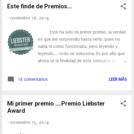
Este finde de Premios...
-
noviembre 16, 2014
Este ha sido mi primer premio, la verdad
es que me sorprendio hasta verlo, pues no
sabía ni como funcionaba, pero leyendo y
leyendo.... todo se soluciona. Es por ello que
ahora se la finalidad de este concurso es
conocernos y dar a conocer nuestra
experiencia en los blog. El blog que me
18 comentarios
LEER MÁS
nominó a mi fue Step by Step , un blog que te
gustara visitar, porque tiene un poco de
todo. Y en que consiste el premio? En
Mi primer premio ....Premio Liebster
unos sencillos pasos que os detallo a
Award
continuación: 1. Agradecer al blog que te ha
nominado y seguirlo. 2. Visita los otros blogs
-
noviembre 15, 2014
que han sido nominados junto al tuyo. 3.
Responder a las 11 preguntas que te han