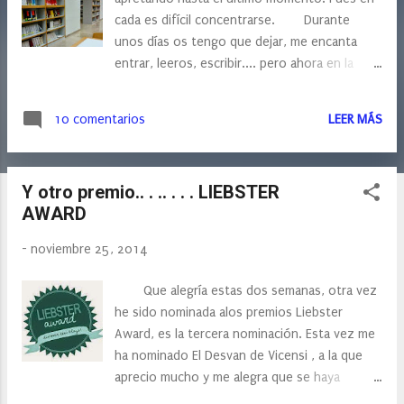
s
cada es difícil concentrarse. Durante
unos días os tengo que dejar, me encanta
entrar, leeros, escribir.... pero ahora en la
recta final de mis exámenes, tengo que
centrarme y dedicarles más tiempo. El
10 comentarios
LEER MÁS
lunés ya todo volverá a la rutina, el trabajo, la
niña, el blog, internet,.... muchos posts que
tengo pendiente y algún que otro concurso,
Y otro premio.. . .. . . . LIEBSTER
así que.... intentaré volver con las pilas al
AWARD
máximo. Un saludo y Nos vemos pronto.
-
noviembre 25, 2014
Que alegría estas dos semanas, otra vez
he sido nominada alos premios Liebster
Award, es la tercera nominación. Esta vez me
ha nominado El Desvan de Vicensi , a la que
aprecio mucho y me alegra que se haya
acordado de mi, así que sólo puedo decir que