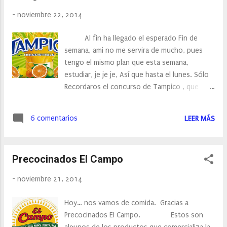
olores de la abundante riqueza de la cuenca
-
noviembre 22, 2014
mediterránea: naranja, sésamo, alabaricoque,
hamamelis, tila, oliva, lavanda y muchos otros
Al fin ha llegado el esperado Fin de
componentes activos únicos. Las
semana, ami no me servira de mucho, pues
formulas están elaboradas a partir de
tengo el mismo plan que esta semana,
extractos vegetales, naturales o bio, con el
estudiar, je je je, Así que hasta el lunes. Sólo
fin de conseguir un producto: el más natural y
Recordaros el concurso de Tampico , que
eficaz posible. Es por ello que Delarom
finaliza el lunes, y que.... falta mucha gente,
garantiza un ausencia total de parabenos,
venga animaros que el siguiente concurso se
fenoxietanol, silicon...
6 comentarios
LEER MÁS
que os gustará. Un saludo y Buen Fin de
Semana
Precocinados El Campo
-
noviembre 21, 2014
Hoy… nos vamos de comida. Gracias a
Precocinados El Campo. Estos son