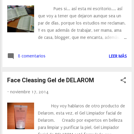
después de llenar el lavavajillas como
Pues si... así esta mi escritorio.... así
siempre... desde luego todo salio limpio.
que voy a tener que dejaron aunque sea un
Además, como veis, muy práctico y
par de días, porque los estudios me reclaman.
cómodo. A diferencia de otros limpiadores en
Y es que además de trabajar, ser mama, ama
gel, este es en capsula, por lo que....
de casa, blogger, que me encanta, además....
soy estudiante, je, je, je. La verdad, tengo
mucho trabajo pendiente, muchos post que
8 comentarios
LEER MÁS
hacer... pero es que no tengo más tiempo, así
que hoy y mañana os dejo por un par de
libros, bueno.... más bien no sólo son un par,
Face Cleasing Gel de DELAROM
pero bueno, Un saludete y ... Desearme
Suerte, que ya me queda poco.
-
noviembre 17, 2014
Hoy voy hablaros de otro producto de
Delarom, esta vez, el Gel Limpiador facial de
Delarom. Creado por expertos en belleza
para limpiar y purificar la piel, Gel Limpiador