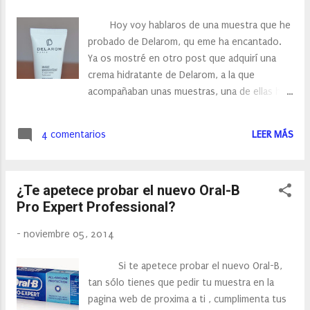
Hoy voy hablaros de una muestra que he
probado de Delarom, qu eme ha encantado.
Ya os mostré en otro post que adquirí una
crema hidratante de Delarom, a la que
acompañaban unas muestras, una de ellas ha
sido esta Marcarilla deArcilla Blanca. La
verdad, en cuanto ví Mascarilla de arcilla... se
4 comentarios
LEER MÁS
me abrieron los ojos. Desde hace años he
utilizado la arcilla, aunque siempre me he
decantado por la verde, pero quizas porque
¿Te apetece probar el nuevo Oral-B
era la que había cuando empeze a usarla. Es
Pro Expert Professional?
verdad que siempre me la he preparado en
casa y es un poco engorosa, así que al ver la
-
noviembre 05, 2014
mascarilla.... estaba deseando probarla.
Y es que la arcilla tiene muchas propiedades
Si te apetece probar el nuevo Oral-B,
beneficiosas: Antiséptica, que tiene una gran
tan sólo tienes que pedir tu muestra en la
capacidad para absorber todo tipo de
pagina web de proxima a ti , cumplimenta tus
sustancias y toxinas, es decir, ejerce un gran