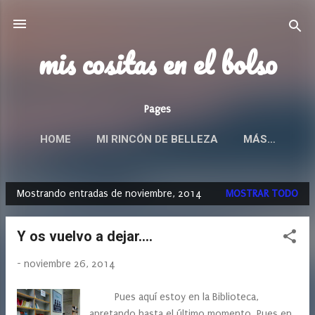
Ir al contenido principal
mis cositas en el bolso
Pages
HOME
MI RINCÓN DE BELLEZA
MÁS…
Mostrando entradas de noviembre, 2014
MOSTRAR TODO
E
n
Y os vuelvo a dejar....
t
r
-
noviembre 26, 2014
a
d
Pues aquí estoy en la Biblioteca,
a
apretando hasta el último momento. Pues en