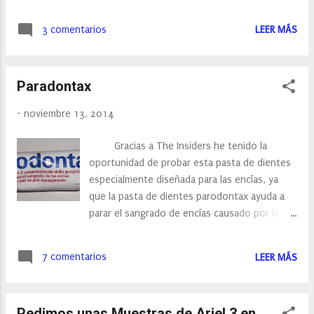
sabréis MARIE CLAIRE es una empresa
nominados. Estás son las preguntas que me
española, que nació como una empresa
hicieron y que.... ya he contestado Nunca
3 comentarios
LEER MÁS
familiar dedicada a la confección y
sales de casa sin... ponerme la crema
comercialización de medias. Con más de
hidratante en e...
cien años de experiencia, hoy en día, MARIE
Paradontax
CLAIRE es una marca líder y referente para el
mercado español. Una firma que se reinventa
-
noviembre 13, 2014
cada día para seguir más cerca de la mujer
actual. Pantys, medias, calcetines, leggings,
Gracias a The Insiders he tenido la
pitillos, íntima… son algunos de los productos
oportunidad de probar esta pasta de dientes
de Marie Claire.
especialmente diseñada para las encías, ya
...
que la pasta de dientes parodontax ayuda a
parar el sangrado de encías causado por la
inflamación El sangrado de las encías es
uno de los primeros síntomas de problemas
7 comentarios
LEER MÁS
gingivales. Si no se trata, puede llevar
eventualmente a la pérdida de los dientes. Es
por ello que tenemos que evitar el sangrado y
Pedimos unas Muestras de Ariel 3 en