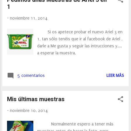
fortalecer las encías. Yo tengo este
1
problema de sangrado, así como problemas
gingivales, y siempre tengo que estar
-
noviembre 11, 2014
utilizando dentríficos dirigidos al cuidado de
la encías. Sin embargo esta pasta de dientes
Si os apetece probar el nuevo Ariel 3 en
es diferente, y muy diferente:
1, tan sólo tenéis que ir al facebook de Ariel ,
Comenzamos con el color , el color de esta
darle a Me gusta y seguir las intrucciones y....
pasta de dientes en un rosado, cosa que me
a esperar la muestra.
extraño en una pasta de dientes de adulto, y
lo primero que pensé nada más verla es ...
5 comentarios
LEER MÁS
Mis últimas muestras
-
noviembre 10, 2014
Normalmente espero a tener más