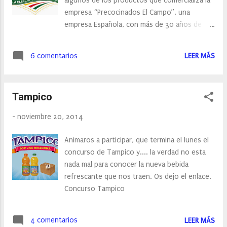
algunos de los productos que comercializa la
empresa “Precocinados El Campo”, una
empresa Española, con más de 30 años de
experiencia, que inició su actividad
produciendo y distribuyendo zanahorias. Sin
6 comentarios
LEER MÁS
embargo su trayectoria profesional ha
evolucionado considerablemente.
Precocinados El Campo, afronta desde hace
Tampico
años un propósito importante para la
sociedad como es el fomento de un estilo de
-
noviembre 20, 2014
vida saludable. De ese propósito nació la
campaña “Disfruta comiendo sano”, una
Animaros a participar, que termina el lunes el
iniciativa social que la empresa lleva
concurso de Tampico y.... la verdad no esta
desarrollando desde 2011. A través de
nada mal para conocer la nueva bebida
esta iniciativa, El Campo informa sobre las
refrescante que nos traen. Os dejo el enlace.
múltiples posibilidades de los productos
Concurso Tampico
naturales a la hora de cocinar y anima a
experimentar con recetas nuevas usando la
creatividad y la im...
4 comentarios
LEER MÁS