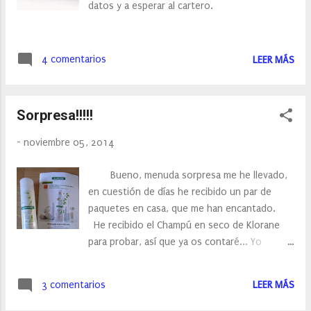
datos y a esperar al cartero.
poder desinfectante y antiséptico
arrastrando todo tipo de impurezas de la piel
al exterior. Calmante y antiin...
4 comentarios
LEER MÁS
Sorpresa!!!!!
-
noviembre 05, 2014
Bueno, menuda sorpresa me he llevado,
en cuestión de días he recibido un par de
paquetes en casa, que me han encantado.
He recibido el Champú en seco de Klorane
para probar, así que ya os contaré... Yo
empece a utilizar el champú en seco de
casualidad, me enviaron una muestra y la
3 comentarios
LEER MÁS
verdad me sorprendió. En estos momentos lo
utilizo muchas veces, sobre todo cuando