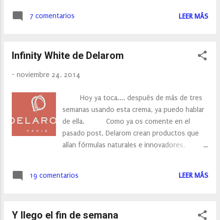
GRACIAS, por haberte acordado. Este
7 comentarios
LEER MÁS
premio se otorga entre bloggers … a blogs
con menos de 200 seguidores. Yo estoy
luchando por llegar a ser más de 200
Infinity White de Delarom
seguidores, pero aún me queda un poco y
esta es una forma de hacer una cadena y
-
noviembre 24, 2014
conocer y conocer más blogs. Ya sabéis,
que para recibir y recoger el premio conlleva
Hoy ya toca.... después de más de tres
unas normas que hay que cumplir. Estas son:
semanas usando esta crema, ya puedo hablar
Agradecer el premio a quién te nominó,
de ella. Como ya os comente en el
mencionar su blog y seguirlo, que ya lo hacía
pasado post, Delarom crean productos que
Nominar a un total de 5,11 ó 20 Blogs
alían fórmulas naturales e innovadores,
Responder a las 11 preguntas que te hacen.
texturas originales y perfumes delicados.
Informar a los blogs nominados de que se les
Creando una línea original de productos
ha concedido el premio. ...
19 comentarios
LEER MÁS
cosméticos para el rostro y el cuerpo.
La autenticidad, lo natural, el respeto del
medio ambiente guían las investigaciones de
Y llego el fin de semana
Delarom, que obtiene sus ingredientes y