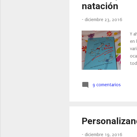
natación
-
diciembre 23, 2016
Y a
en 
var
oca
tod
a l
9 comentarios
Personalizand
-
diciembre 19, 2016