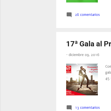
28 comentarios
17ª Gala al P
-
diciembre 09, 2016
Com
gal
45 
13 comentarios