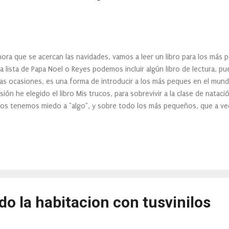
hora que se acercan las navidades, vamos a leer un libro para los más 
la lista de Papa Noel o Reyes podemos incluir algún libro de lectura, 
ias ocasiones, es una forma de introducir a los más peques en el mundo
sión he elegido el libro Mis trucos, para sobrevivir a la clase de natació
os tenemos miedo a "algo", y sobre todo los más pequeños, que a vece
as clases de inglés, de natación.... la mayor parte de veces por miedo.
o la habitacion con tusvinilos