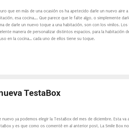
uro que en más de una ocasión os ha apetecido darle un nuevo aire a 
itación, esa cocina…. Que parece que le falte algo, o simplemente darl
ma de darle un nuevo toque a una habitación, son con los vinilos. Los 
elente manera de personalizar distintos espacios, para la habitación d
luso en la cocina… cada uno de ellos tiene su toque.
 nueva TestaBox
e nuevo ya podemos elegir la TestaBox del mes de diciembre. Esta va a
taBox y es que como os comenté en al anterior post, La Smile Box n