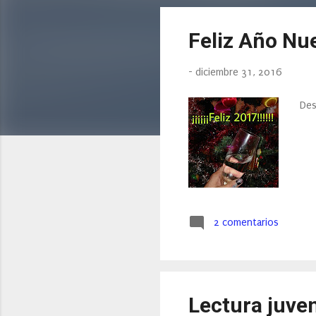
n
t
Feliz Año Nuev
r
a
d
-
diciembre 31, 2016
a
Des
s
2 comentarios
Lectura juven