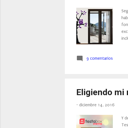
Seg
hab
for
exc
inc
9 comentarios
Eligiendo mi
-
diciembre 14, 2016
Y d
Tes