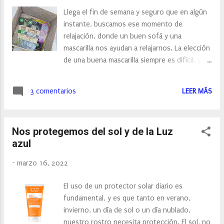
escritorio la hemos combinado con un blanco
Llega el fin de semana y seguro que en algún
y negro de pintura de tiza. Antes de pintar le
instante, buscamos ese momento de
hemos dado una capa de imprimación, luego
relajación, donde un buen sofá y una
le hemos dado color y posteriormente un
mascarilla nos ayudan a relajarnos. La elección
barniz mate para proteger el color. La pintura
de una buena mascarilla siempre es difícil, y es
a la tiza la podemos encontrar en tiendas
que tan sólo tenemos que pasarnos por algún
especializas, en tiendas online o incluso en
pasillo de una perfumería, para entender la
tiendas de bricolaje. Con la pintura de tiza
3 comentarios
LEER MÁS
dificultad de su elección. Todos los packings
blanca, sobrante, hemos pintado nuevamente
nos llaman a adquirirlos, y no digamos cuando
la estantería antigua y a ella le hemos
leemos sus ingredientes, ingredientes que en
colocado unos cubo...
Nos protegemos del sol y de la Luz
muchas ocasiones estamos deseando probar,
azul
como sucede con Earth Kiss . Earth Kiss es
una marca de mascarillas faciales basada en la
-
marzo 16, 2022
naturaleza, y es que actúan en nuestra piel,
corrigiendo arrugas, hidratando la piel en
El uso de un protector solar diario es
profundidad… a través del poder de las
fundamental, y es que tanto en verano,
plantas medicinales y los extractos vegetales.
invierno, un día de sol o un día nublado,
Sus fórmulas están basadas en ingredientes
nuestro rostro necesita protección. El sol, no