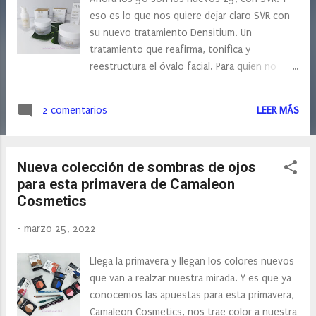
s
eso es lo que nos quiere dejar claro SVR con
su nuevo tratamiento Densitium. Un
tratamiento que reafirma, tonifica y
reestructura el óvalo facial. Para quien no
conozca SVR, o diré que es una marca
dermocosmética francesa que ofrece
2 comentarios
LEER MÁS
soluciones dermatológicas eficaces y
tolerables para todo tipo de pieles, incluso las
más sensibles. Entre sus productos se
Nueva colección de sombras de ojos
encuentra la gama Densitium, una gama
para esta primavera de Camaleon
dirigida a una piel más madura donde los
Cosmetics
signos de envejecimiento como sequedad,
arrugas, flacidez, falta de luminosidad y
-
marzo 25, 2022
textura desigual están presentes en el rostro,
muchos de estos signos debido a cambios
Llega la primavera y llegan los colores nuevos
hormonales asociados con la menopausia.
que van a realzar nuestra mirada. Y es que ya
Densitium Creme Formulada en torno a un
conocemos las apuestas para esta primavera,
complejo central integral, formado por: Ácido
Camaleon Cosmetics, nos trae color a nuestra