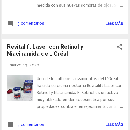
hialurónico ultra fragmentado y Bio-calcio ,
medida con sus nuevas sombras de ojos. Son
activos que siempre se han asociado a esta
seis paletas dúo, los nuevos colores de
gama, para redensificar la piel y obtener un
Camaleon Cosmetics, unas sombras con un
contorno facial más definido. Además, está
3 comentarios
LEER MÁS
tacto sedoso y de textura suave y duradera,
enriquecida con probióticos y un par de
con tres acabados, mate, irisado y satinado.
aminoác...
Unas sombras de ojos que están probadas
Revitalift Laser con Retinol y
dermatológicamente, por lo que son patas
Niacinamida de L'Oréal
hasta para las pieles más sensibles, no tienen
siliconas y , como todo sus productos de
-
marzo 23, 2022
tratamiento y maquillaje, contiene activos
naturales que le aportan un extra de cuidado
Uno de los últimos lanzamientos del L’Oreal
y múltiples beneficios, como: Aloe Vera , que
ha sido su crema nocturna Revitalift Laser con
actúa de barrera natural reteniendo la
Retinol y Niacinamida. El Retinol es un activo
humedad y aportando hidratación al parpado.
muy utilizado en dermocosmética por sus
Aceite de Rosa Mosqueta , rica en ácidos
propiedades contra el envejecimiento, anti-
grados con gran poder regenerador y
arrugas y despigmentantes. Por otra parte, la
cicatrizante, mejora la textura de las sombras.
Niacinamida, o Vitamina B3, que calma e
Son fáciles de aplicar y se adhieren a la
3 comentarios
LEER MÁS
ilumina nuestra piel. Esta combinación, unida a