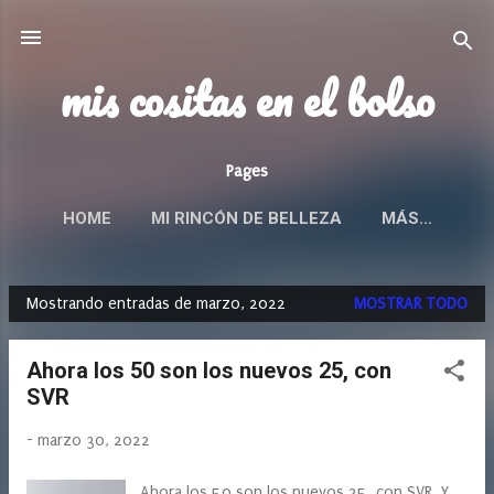
Ir al contenido principal
mis cositas en el bolso
Pages
HOME
MI RINCÓN DE BELLEZA
MÁS…
Mostrando entradas de marzo, 2022
MOSTRAR TODO
E
n
Ahora los 50 son los nuevos 25, con
t
SVR
r
a
-
marzo 30, 2022
d
a
Ahora los 50 son los nuevos 25, con SVR. Y