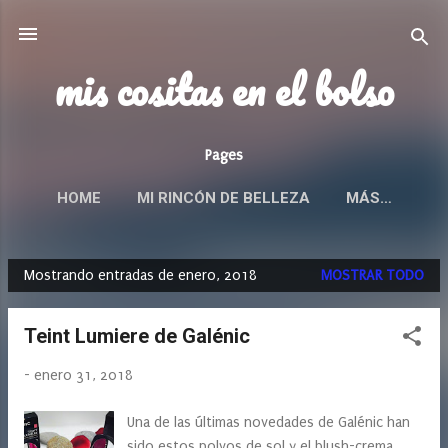
Ir al contenido principal
mis cositas en el bolso
Pages
HOME
MI RINCÓN DE BELLEZA
MÁS…
Mostrando entradas de enero, 2018
MOSTRAR TODO
E
n
Teint Lumiere de Galénic
t
r
-
enero 31, 2018
a
d
Una de las últimas novedades de Galénic han
a
sido estos polvos de sol y el blush-crema