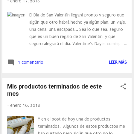
-
enero 17, 2018
de moda basado en las increíbles
promociones de Gamiss, día de San Valentín
El Día de San Valentín llegará pronto y seguro que
2018, que puede encontrar aquí . Esta guía
algún que otro habrá hecho ya algún plan, un viaje,
se centrará en tres diferentes planes de San
una cena, una escapada... Sea lo que sea, seguro
Valentín para que puedas encontrar el look
que es un buen regalo de San Valentín y que
perfecto para cada ocasión: Good day babes!
seguro alegrará el día. Valentine’s Day is coming
February is almost here and what does it
soon and many of you have probably made plans
mean? 14TH is Valentine’s Day!!! Yessss! I
for the special day. Some of you are spending
really love all Valentine decoration in s...
1 comentario
LEER MÁS
time with your boyfriend/girlfriend, while some of
you are going on a romantic date. There are many
things you can do for those of you who don’t
Mis productos terminados de este
have a boyfriend/girlfriend or not going on a date.
mes
You can for instance have a Valentine’s party or
spend time with your friends and family. But
-
enero 16, 2018
whatever you choose to do, a Valentine’s Day gift
will always brighten up the day.
Y en el post de hoy una de productos
terminados. Algunos de estos productos me
han gustado pero algún que otro no lo