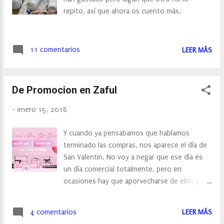
repito, así que ahora os cuento más.
11 comentarios
LEER MÁS
De Promocion en Zaful
-
enero 15, 2018
Y cuando ya pensabamos que habíamos
terminado las compras, nos aparece el día de
San Valentin. No voy a negar que ese día es
un día comercial totalmente, pero en
ocasiones hay que aporvecharse de ello, y es
que muchas empresas utilizan el Día de San
Valentin, para ofrecernos grandes
4 comentarios
LEER MÁS
descuentos, una de ellas es Zaful , que ha