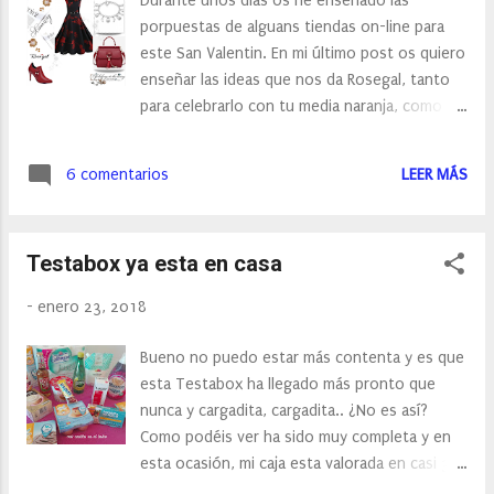
Durante unos días os he enseñado las
porpuestas de alguans tiendas on-line para
este San Valentin. En mi último post os quiero
enseñar las ideas que nos da Rosegal, tanto
para celebrarlo con tu media naranja, como
hacerlo con tus amigas. It’s soon Valentine’s
day, and it’s a special day for many. Some of
6 comentarios
LEER MÁS
you might go for a romantic date or spend
time with your boyfriend or girlfriend. But
there are many people who are not going on
Testabox ya esta en casa
a date or have a boyfriend or girlfriend, who
must find other ways to spend the day. For
-
enero 23, 2018
instance, the girls can arrange a sleepover
party while the guys can arrange a bachelor
Bueno no puedo estar más contenta y es que
party. But whatever you plan on Valentine’s
esta Testabox ha llegado más pronto que
day. There might be some of you who don’t
nunca y cargadita, cargadita.. ¿No es así?
know what to wear on that day. To help you
Como podéis ver ha sido muy completa y en
along the way, we decided to write a
esta ocasión, mi caja esta valorada en casi 30
Valentine’s Day outfit guidebook, where you
euros y eso que mi elección fue más baratita.