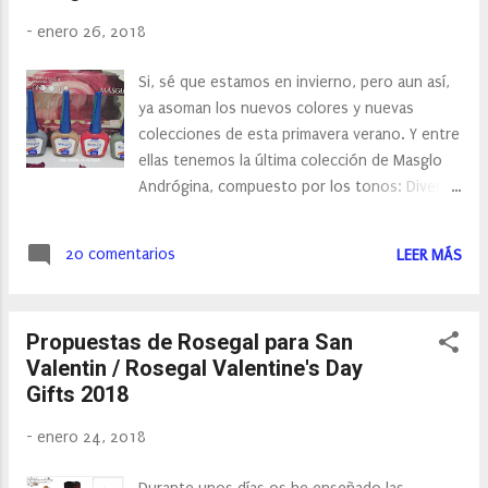
-
enero 26, 2018
Si, sé que estamos en invierno, pero aun así,
ya asoman los nuevos colores y nuevas
colecciones de esta primavera verano. Y entre
ellas tenemos la última colección de Masglo
Andrógina, compuesto por los tonos: Diversa,
Empoderada, Humana y Minimalista. De
inspiración mineral, orgánica y minimalista,
20 comentarios
LEER MÁS
esta colección es un reflejo de nuestra
época, en la que florece el movimiento Slow,
la necesidad de una vida más conectada con la
Propuestas de Rosegal para San
naturaleza, con la sostenibilidad, con nuestro
Valentin / Rosegal Valentine's Day
propio equilibrio. ¿No me diréis que no son
Gifts 2018
bonitos estos tonos?
-
enero 24, 2018