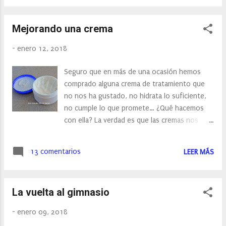
preparado suculantes descuentos. Y es que el
14 de febrero se está acercando y es posible
Mejorando una crema
que te gustaría hacer alguna compra para San
Valentín o simplemente darte un capricho.
-
enero 12, 2018
Have you done all the shopping related to
ongoing holidays? You might have thought
Seguro que en más de una ocasión hemos
that the shopping is done, but Valentines day
comprado alguna crema de tratamiento que
is knocking at the door and Zaful has
no nos ha gustado, no hidrata lo suficiente,
prepared some really interesting offers for
no cumple lo que promete… ¿Qué hacemos
you! That 14th of February is getting closer
con ella? La verdad es que las cremas nos
and you might want to think in advance what
pueden servir para muchas cosas, no sólo
would you like to buy for your Valentine or
para hidratarnos, y siempre podemos
eventually to treat yourself!
13 comentarios
LEER MÁS
encontrar alguna solución antes de
deshacernos de ella, desde utilizarlas para las
manos, para las pies o incluso para hidratar
La vuelta al gimnasio
nuestras prendas de piel. En mi caso siempre
las he utilizado para las manos, o en algunas
-
enero 09, 2018
ocasiones, para los eternos olvidados