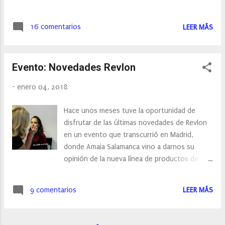
el último que ha caído en mis manos. Es de un
rojo granate igual que mis botas, así que ideal
16 comentarios
LEER MÁS
para el día a día. Si os gustá os dejo el link
donde lo compré.
Evento: Novedades Revlon
-
enero 04, 2018
Hace unos meses tuve la oportunidad de
disfrutar de las últimas novedades de Revlon
en un evento que transcurrió en Madrid,
donde Amaia Salamanca vino a darnos su
opinión de la nueva línea de productos de
Revlon. Entre sus novedades tenemos su
nueva línea Revlon Youth FX, una línea que
9 comentarios
LEER MÁS
tuve la oportunidad de probar gracias a las
manos de las maquilladoras de Revlon.