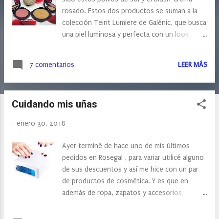
s
rosado. Estos dos productos se suman a la
colección Teint Lumiere de Galénic, que busca
una piel luminosa y perfecta con un look
natural.
7 comentarios
LEER MÁS
Cuidando mis uñas
-
enero 30, 2018
Ayer terminé de hace uno de mis últimos
pedidos en Rosegal , para variar utilicé alguno
de sus descuentos y así me hice con un par
de productos de cosmética. Y es que en
además de ropa, zapatos y accesorios,
también tienen todo un mundo para
cuidarnos a los que ya le tengo echado un