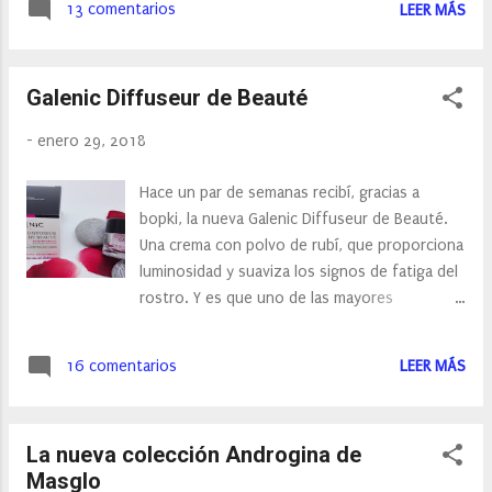
13 comentarios
LEER MÁS
ojo. En esta ocasión mi pedido lo he dirigido
al cuidado de mis uñas, o más bien para
ayudarme con la mani de la que tan patosa
Galenic Diffuseur de Beauté
soy. Esta es una lampara Led para las uñas, me
ha sorprendido el precio, pues estaba al 50%
-
enero 29, 2018
de descuento , así que su precio ha sido
14,90 euros. Tengo que deciros que he
Hace un par de semanas recibí, gracias a
estado dudosa, pues habían muchas lamparas
bopki, la nueva Galenic Diffuseur de Beauté.
led para elegir, pero al final mi vena
Una crema con polvo de rubí, que proporciona
ahorradora me ha hecho elegir esta lampara
luminosidad y suaviza los signos de fatiga del
Led de la que espero darle muchos usos.
rostro. Y es que uno de las mayores
También he elegido unos colores para mi
preocupaciones, de las mujeres y de los
nueva manicura de acabado gel. Hay muchos
hombres, es disimular esos signos de fatiga,
colores disponibles y el precio es similar 9,33
16 comentarios
LEER MÁS
por eso Galenic lanza esta nueva crema
euros por los seis colores. Como veis he
dirigida a todas las edades y a todos los tipos
elegido unos tonos claros, pues al ser a...
de piel.
La nueva colección Androgina de
Masglo