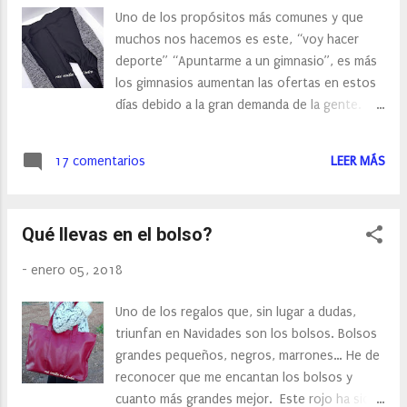
“nuestros pies”.
Uno de los propósitos más comunes y que
muchos nos hacemos es este, “voy hacer
deporte” “Apuntarme a un gimnasio”, es más
los gimnasios aumentan las ofertas en estos
días debido a la gran demanda de la gente.
Este año, no llega a ser mi propósito, pero sí
que tiene alguna relación y es que me he
17 comentarios
LEER MÁS
propuesto, ir de 4 a 5 días al gimnasio en vez
de dos, como hasta la fecha estoy haciendo.
Y creo que los Reyes Magos estaban al tanto
Qué llevas en el bolso?
de mi nuevo propósito, porque acertaron con
los regalos y es que, entre otras cosas, me
-
enero 05, 2018
equiparon para que no tuviera excusas en
visitar más a menudo el gimnasio. Estas mallas
Uno de los regalos que, sin lugar a dudas,
son estrechas, son ideales para hacer Pilates,
triunfan en Navidades son los bolsos. Bolsos
yoga y cualquier ejercicio. Son transpirables y
grandes pequeños, negros, marrones… He de
se adaptan al cuerpo para facilitar los
reconocer que me encantan los bolsos y
movimientos.
cuanto más grandes mejor. Este rojo ha sido