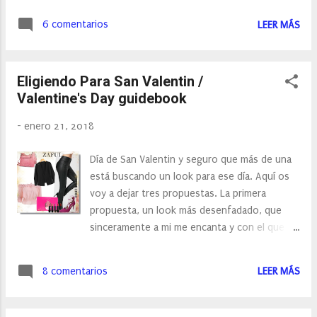
can get inspiration and advice on what you
can wear on that day. We decided to divide it
6 comentarios
LEER MÁS
into three parts: 1. outfit for dating for
boyfriends, 2. Sisters installed outf...
Eligiendo Para San Valentin /
Valentine's Day guidebook
-
enero 21, 2018
Día de San Valentin y seguro que más de una
está buscando un look para ese día. Aquí os
voy a dejar tres propuestas. La primera
propuesta, un look más desenfadado, que
sinceramente a mi me encanta y con el que
me siento muy identificado. Un lookl que es
mi día a día. Unas mallas, unos buenos
8 comentarios
LEER MÁS
tacones, una blusa y una chaqueta, eligo mi
color de labios preferidos y nos vamos a la
calle. Es un look que me hace sentir segura en