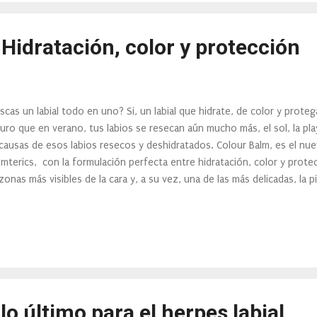
radado que ...
Hidratación, color y protección
scas un labial todo en uno? Si, un labial que hidrate, de color y prote
uro que en verano, tus labios se resecan aún mucho más, el sol, la play
 causas de esos labios resecos y deshidratados. Colour Balm, es el nue
mterics, con la formulación perfecta entre hidratación, color y prote
 zonas más visibles de la cara y, a su vez, una de las más delicadas, la p
 la del resto del cuerpo, solo tiene 5 capas de células en comparación 
estar tan sólo recubiertos por una fina capa de piel, los agentes extern
úan sobre ellos sin piedad. Además, tampoco tiene glándulas sudorípa
anina, lo que los convierte en más vulnerables a los efectos del sol,
ilidad, pierdan hidratación y se resequen. Cuando los labios...
o último para el herpes labial