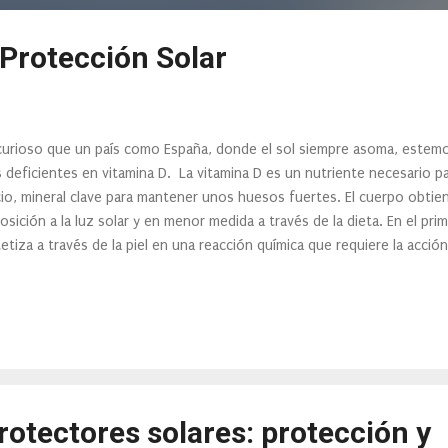
 Protección Solar
curioso que un país como España, donde el sol siempre asoma, estemo
 deficientes en vitamina D. La vitamina D es un nutriente necesario p
cio, mineral clave para mantener unos huesos fuertes. El cuerpo obtien
osición a la luz solar y en menor medida a través de la dieta. En el pri
tetiza a través de la piel en una reacción química que requiere la acción 
tipo B (UVB), la cual representa solamente alrededor de un 5 % del tota
ibimos del sol. Necesitamos exponernos al sol para sintetizar la vitami
ar, diversos estudios demuestran que con su uso se pueden mantener 
amina. Según la Academia Española de Dermatología y Venereología , pa
onerse al sol 10 minutos diarios y las zonas más apropiadas serían los b
otectores solares: protección y