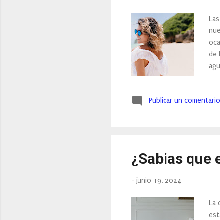
Las
nue
oca
de 
agu
más
tam
Publicar un comentario
rut
est
de 
hac
¿Sabias que e
-
junio 19, 2024
La 
est