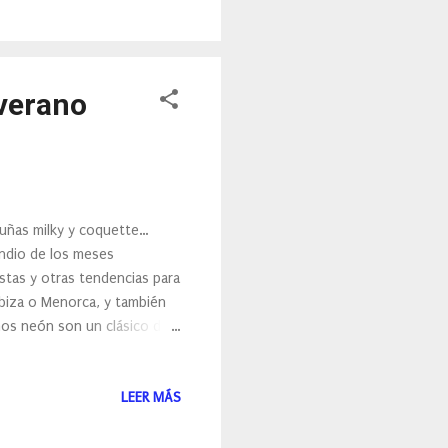
buido a ser uno de los
 verano
 uñas milky y coquette…
endio de los meses
estas y otras tendencias para
Ibiza o Menorca, y también
os neón son un clásico del
nceados: “Y además son muy
 por el verde lima eléctrico,
LEER MÁS
 año como novedad podemos
erano pero que este año está
na manicura/pedicura en