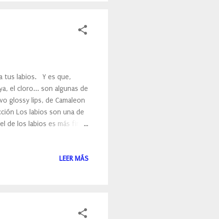
ga tus labios. Y es que,
a, el cloro... son algunas de
vo glossy lips, de Camaleon
cción Los labios son una de
iel de los labios es más fina
con las 16 de la del rostro,
os, como el frío o el calor,
LEER MÁS
ras, sebáceas, ni apenas
 haciendo que se quemen con