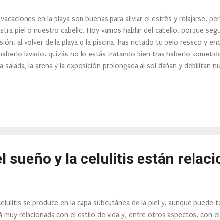
 vacaciones en la playa son buenas para aliviar el estrés y relajarse, 
stra piel o nuestro cabello. Hoy vamos hablar del cabello, porque se
sión, al volver de la playa o la piscina, has notado tu pelo reseco y e
haberlo lavado, quizás no lo estás tratando bien tras haberlo sometido
a salada, la arena y la exposición prolongada al sol dañan y debilitan n
 frágil, quebradizo y deshidratado, con tendencia a romperse y a las p
bién provoca una pérdida en el color y el brillo. La solución es un c
ina de cuidados y productos capilares adecuados. Consejos para revivi
ar mucho tiempo al sol No desenredes el cabello con tú pelo mojado.
una ocasión hemos cometido este error. Esta es una de las primeras 
er, tampoco pei...
l sueño y la celulitis están relac
celulitis se produce en la capa subcutánea de la piel y, aunque puede t
á muy relacionada con el estilo de vida y, entre otros aspectos, con 