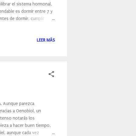
librar el sistema hormonal,
endable es dormir entre 7 y
antes de dormir, cumplir
limentos copiosos (como
ía. Posición mientrás
LEER MÁS
 irrigación sanguínea y
 de lado y, si puede ser,
ón de la sangre, ya que otras
va. Aunque parezca
racias a Oenobiol, un
tenso notarás los
pieza a hacer buen tiempo,
iel, aunque cada vez