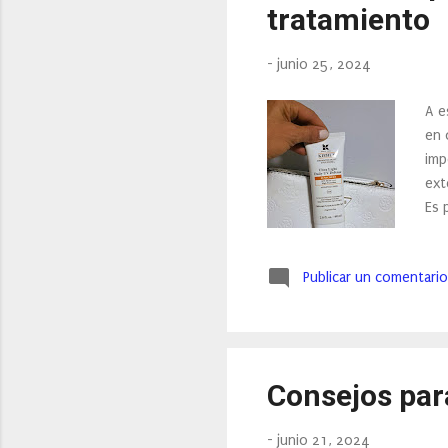
tratamiento
-
junio 25, 2024
A e
en 
imp
ext
Es 
ell
pro
Publicar un comentario
sig
hid
tec
50 
Consejos para
-
junio 21, 2024