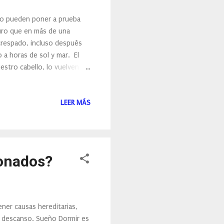
pero pueden poner a prueba
guro que en más de una
ncrespado, incluso después
 a horas de sol y mar. El
uestro cabello, lo vuelven
untas abiertas, pero
ompendio de buenos hábitos,
LEER MÁS
r tu cabello después de
 Y es que seguro que en más
cosas que nunca debes
ionados?
ener causas hereditarias,
el descanso. Sueño Dormir es