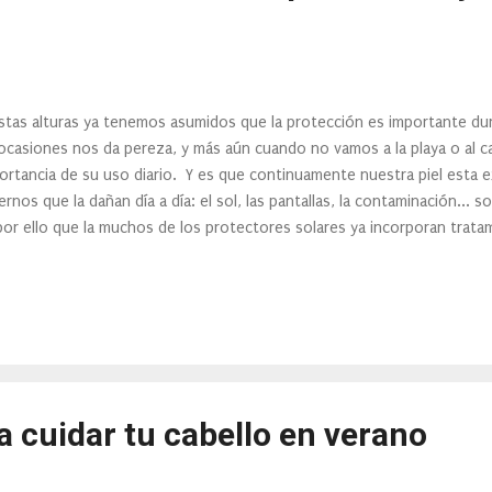
stas alturas ya tenemos asumidos que la protección es importante du
ocasiones nos da pereza, y más aún cuando no vamos a la playa o al 
ortancia de su uso diario. Y es que continuamente nuestra piel esta 
ernos que la dañan día a día: el sol, las pantallas, la contaminación... 
por ello que la muchos de los protectores solares ya incorporan trata
os es el Ultra Light Daily UV Defense SPF50 de Kielhl's. Una crema solar 
tección, amplio espectro y anti-contaminación. Perfecta para proteger 
nos de envejecimiento causados por los daños del sol. Este protector
ratación durante todo el día, se absorbe rápidamente y deja un acab
nología UVA/UVB y protección contra la contaminación, este ligero pro
PA++++ ayuda a...
 cuidar tu cabello en verano