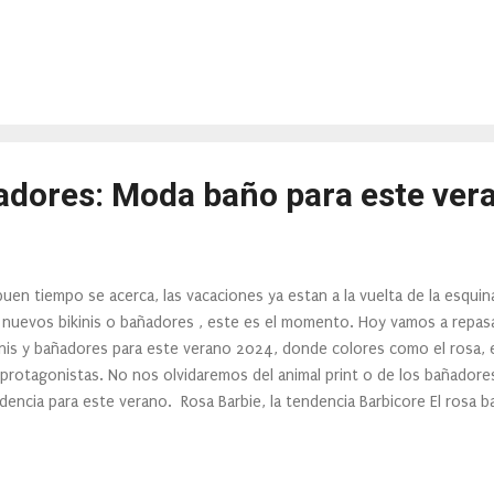
amos más concienciados del daño que produce la radiación solar. Por 
ernativas para activar o favorecer el bronceado sin abusar de las horas
ernativas saludables destacan: las cremas con color, los aceleradores 
obronceadores y la nutricosmética solar. Las cremas con color son una
cuerpo, que contienen pigmentos y activos hidratantes, pero que se e
nceadores o aceleradores de bronceado son un producto c...
ñadores: Moda baño para este ver
buen tiempo se acerca, las vacaciones ya estan a la vuelta de la esqui
 nuevos bikinis o bañadores , este es el momento. Hoy vamos a repasa
inis y bañadores para este verano 2024, donde colores como el rosa, e
 protagonistas. No nos olvidaremos del animal print o de los bañadore
dencia para este verano. Rosa Barbie, la tendencia Barbicore El rosa b
 que no te estrañes si el rosa sigue invadiendo nuestras playas, y y es 
nda las playas y piscinas. Hunkemöller nos trae su propuesta Barbico
rosa es el protagonista en todos sus tonos. El negro, todo un clási