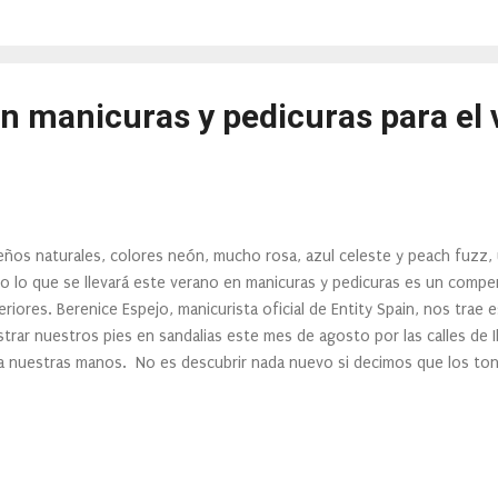
ro es todo un clásico, la elegancia que transmite este color ha contri
ores más elegidos y más "chics", Hunkemöller lo sabe y no...
n manicuras y pedicuras para el
eños naturales, colores neón, mucho rosa, azul celeste y peach fuzz,
o lo que se llevará este verano en manicuras y pedicuras es un comp
eriores. Berenice Espejo, manicurista oficial de Entity Spain, nos trae 
trar nuestros pies en sandalias este mes de agosto por las calles de 
a nuestras manos. No es descubrir nada nuevo si decimos que los ton
ano por lo bien que quedan sobre unas manos y pies totalmente bro
mativos, divertidos y se adaptan a cualquier outfit. Nosotras apostamos
o tipo de naranjas (por ejemplo, papaya) y los amarillos flúor. Este
luir un rosa brillante, que no es un color que suela asociarse con el v
ando fuerte, alargando la moda del Barbiecore. Nuestra favorita es u