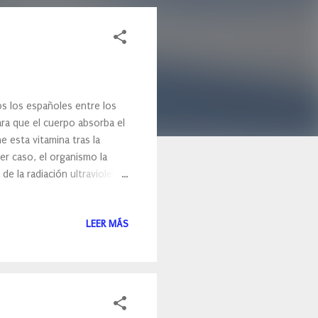
s los españoles entre los
ara que el cuerpo absorba el
e esta vitamina tras la
mer caso, el organismo la
de la radiación ultravioleta
l de la radiación que
na D, pero no sin protección
LEER MÁS
los niveles de esta súper
ra sintetizarla basta con
razos o las piernas, evit...