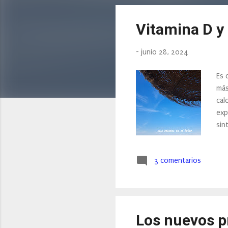
n
t
Vitamina D y
r
a
d
-
junio 28, 2024
a
Es 
s
más
cal
exp
sin
de 
rec
3 comentarios
sol
vit
exp
Los nuevos pr