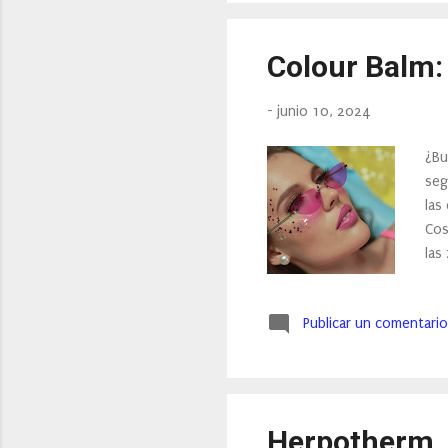
deg
Colour Balm: 
-
junio 10, 2024
¿Bu
seg
las
Cos
las
que
al 
Publicar un comentario
act
mel
fac
Herpotherm, l