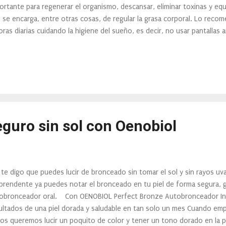
ortante para regenerar el organismo, descansar, eliminar toxinas y equi
 se encarga, entre otras cosas, de regular la grasa corporal. Lo recom
oras diarias cuidando la higiene del sueño, es decir, no usar pantallas 
s horarios y hábitos, controlar la temperatura ambiente, no cenar a
tos o ultraprocesados), ni tomar bebidas excitantes a partir del mediod
rmes Dormir en una posición correcta es fundamental para favorecer la
tar la retención de líquidos. La postura más recomendable es acostarse
 una almohada debajo de las piernas para permitir la correcta circulaci
tu...
guro sin sol con Oenobiol
i te digo que puedes lucir de bronceado sin tomar el sol y sin rayos u
prendente ya puedes notar el bronceado en tu piel de forma segura, g
obronceador oral. Con OENOBIOL Perfect Bronze Autobronceador In
ultados de una piel dorada y saludable en tan solo un mes Cuando em
os queremos lucir un poquito de color y tener un tono dorado en la p