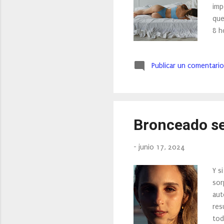
imp
que
8 h
uno
fri
Publicar un comentario
due
evi
con
pos
Bronceado se
-
junio 17, 2024
Y s
sor
aut
res
tod