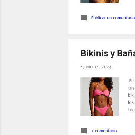
est
alt
Publicar un comentario
alt
aut
el 
bro
Bikinis y Ba
-
junio 14, 2024
El 
tus
bik
los
ten
así
inu
1 comentario
el 