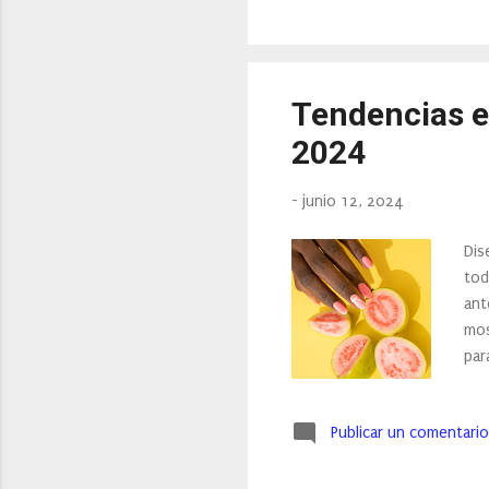
neg
col
Tendencias e
2024
-
junio 12, 2024
Dis
tod
ant
mos
par
ver
lla
Publicar un comentario
tod
inc
peg