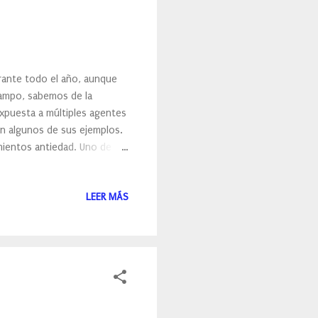
rante todo el año, aunque
campo, sabemos de la
expuesta a múltiples agentes
son algunos de sus ejemplos.
mientos antiedad. Uno de
para el rostro de alta
la piel de los primeros
LEER MÁS
 solar proporciona
ado mate. Con una avanzada
tector solar facial con FPS