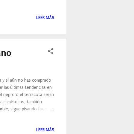
ello, actualmente hay
 de sol. Entre estas
LEER MÁS
de bronceado, los
 especie de maquillaje para
liminan con agua. Los
ano
na y si aún no has comprado
r las últimas tendencias en
l negro o el terracota serán
s asimétricos, también
arbie, sigue pisando fuerte,
que la tendecia "Barbicore"
re para este verano, donde
LEER MÁS
co La moda baño en color