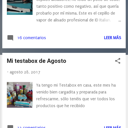
s
tanto positivo como negativo, así que quería
probarlo por mí misma. Este es el cepillo de
vapor de alisado profesional de ID Italian.
Como veis es un cepillo doble, como si fuera
una plancha de pelo, al contrario que otros.
16 comentarios
LEER MÁS
Mi testabox de Agosto
-
agosto 28, 2017
Ya tengo mi Testabox en casa, este mes ha
venido bien cargadita y preparada para
refrescarme, sólo tenéis que ver todos los
productos que he recibido
12 comentarios