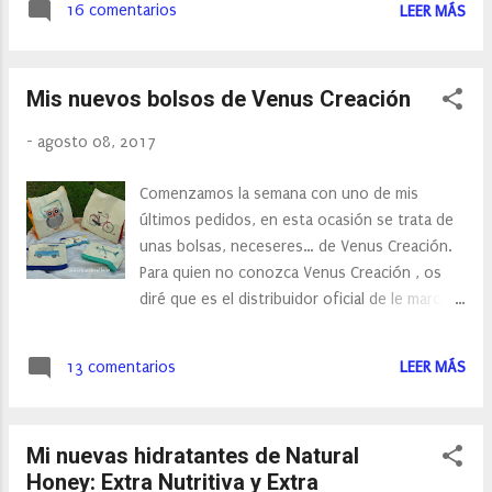
floreado lo podéis encontrar aquí ...
16 comentarios
LEER MÁS
contracturas y lesiones musculares
producidas por estados continuados de
estrés y ansiedad. Y es que sus principales
Mis nuevos bolsos de Venus Creación
ingredientes son especialistas en acciones
calmantes.
-
agosto 08, 2017
Comenzamos la semana con uno de mis
últimos pedidos, en esta ocasión se trata de
unas bolsas, neceseres… de Venus Creación.
Para quien no conozca Venus Creación , os
diré que es el distribuidor oficial de le marca
turca OrganiCraft en España. En ella
encontraremos productos naturales como
13 comentarios
LEER MÁS
jabones, bolsas de lona y toallas de algodón.
Todos los productos están fabricados en
Turquía conforme con las normas europeas.
Mi nuevas hidratantes de Natural
Honey: Extra Nutritiva y Extra