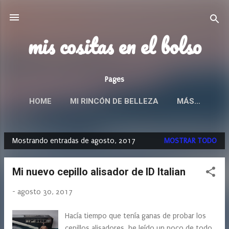
Ir al contenido principal
mis cositas en el bolso
Pages
HOME
MI RINCÓN DE BELLEZA
MÁS…
Mostrando entradas de agosto, 2017
MOSTRAR TODO
E
n
Mi nuevo cepillo alisador de ID Italian
t
r
-
agosto 30, 2017
a
d
Hacía tiempo que tenía ganas de probar los
a
cepillos alisadores, he leído un poco de todo,