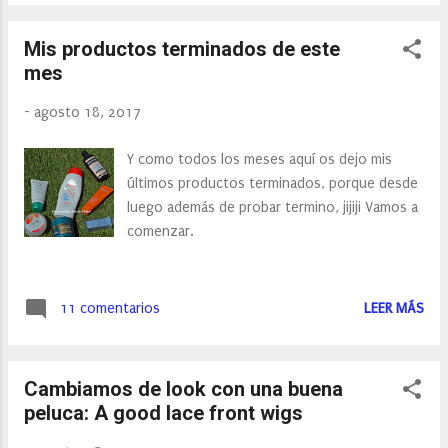
vuelta al cole. Pero no sólo encontramos
las mochilas en promoción, zapatillas,
Mis productos terminados de este
pantalones o camisetas son algunos de los
mes
productos que encontramos en promoción
en la web. Pero además de esto, deciros que
-
agosto 18, 2017
están de SORTEO , así que no te lo pienses
puedes participar muy fácilmente y ganar un
Y como todos los meses aquí os dejo mis
montón de ropa. Tan sólo tienes que subir en
últimos productos terminados, porque desde
las redes sociales una prenda de su
luego además de probar termino, jijiji Vamos a
promoción especial con el #BackToSchool I
comenzar.
want free clothes for two! Zaful 16 days free
shipping from now. Pero no os cuento más
os dejo el link y SUERTE a todos.
11 comentarios
LEER MÁS
Cambiamos de look con una buena
peluca: A good lace front wigs