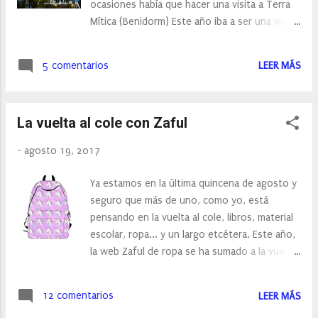
ocasiones había que hacer una visita a Terra
Mítica (Benidorm) Este año iba a ser una visita
diferente, y es que la peque ya superaba el
1,40 que se requiere para subir en todas las
5 comentarios
LEER MÁS
atracciones, así que estaba deseando que
viniese el día, para probar atracciones como el
Synkope, Infierno o Titanide…
La vuelta al cole con Zaful
-
agosto 19, 2017
Ya estamos en la última quincena de agosto y
seguro que más de uno, como yo, está
pensando en la vuelta al cole, libros, material
escolar, ropa... y un largo etcétera. Este año,
la web Zaful de ropa se ha sumado a la vuelta
al cole y nos ofrece desde el 8 de Agosto al
22 de Agosto, una promoción especial en
12 comentarios
LEER MÁS
algunos de sus prendas y de básicos en la