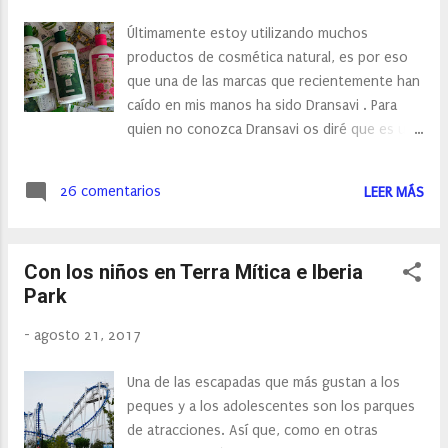
Últimamente estoy utilizando muchos
productos de cosmética natural, es por eso
que una de las marcas que recientemente han
caído en mis manos ha sido Dransavi . Para
quien no conozca Dransavi os diré que es una
empresa española líder en complementos
alimenticios y cosmética natural. Seguro que
26 comentarios
LEER MÁS
muchos de vosotros conocéis la marca
CollMar , colágeno marino que distribuye esta
empresa.
Con los niños en Terra Mítica e Iberia
Park
-
agosto 21, 2017
Una de las escapadas que más gustan a los
peques y a los adolescentes son los parques
de atracciones. Así que, como en otras