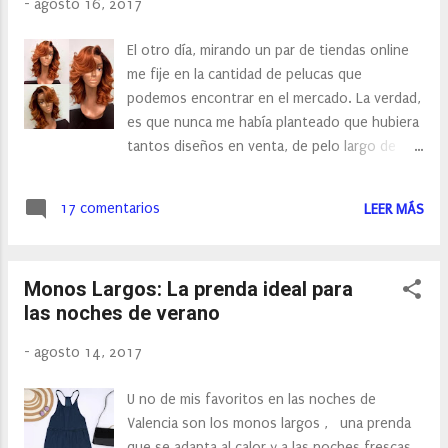
-
agosto 16, 2017
El otro día, mirando un par de tiendas online
me fije en la cantidad de pelucas que
podemos encontrar en el mercado. La verdad,
es que nunca me había planteado que hubiera
tantos diseños en venta, de pelo largo de
pelo corto, morenas, rubias…. Es más en
Valencia, apenas conozco un par de tiendas
17 comentarios
LEER MÁS
físicas donde poder comprar, por eso me
sorprendió tanto la amplia variedad que
encontré. The other day, looking at a couple
Monos Largos: La prenda ideal para
of online stores I look at how many lace front
las noches de verano
wigs they can find in the market. The truth is
that I had never thought that many designs
-
agosto 14, 2017
for sale, long-haired short-haired, dark-
haired, blonde. It's more in Valencia, I only
U no de mis favoritos en las noches de
know a couple of physical stores where I can
Valencia son los monos largos , una prenda
buy, so I Surprised both the wide variety I
que se adapta al calor y a las noches frescas