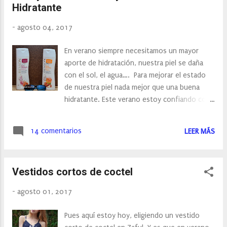
Hidratante
-
agosto 04, 2017
En verano siempre necesitamos un mayor
aporte de hidratación, nuestra piel se daña
con el sol, el agua…. Para mejorar el estado
de nuestra piel nada mejor que una buena
hidratante. Este verano estoy confiando con
la nueva gama Revlon de Natural Honey de
doble hidratación y a base de ingredientes
14 comentarios
LEER MÁS
naturales de fácil y rápida absorción para
mantener una piel suave y tersa. Sus dos
nuevas lociones: Extra hidratante y Extra
Vestidos cortos de coctel
Nutritiva , ofrecen un mejor cuidado diario
para nuestra piel y es que contienen un 50%
-
agosto 01, 2017
más de hidratación.
Pues aquí estoy hoy, eligiendo un vestido