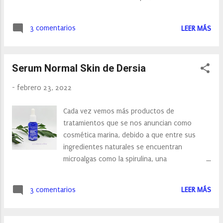
curiosidad os diré que contiene pigmentos
coreana, nos trae su famoso Dark Spot
que difuminan las ojeras y las marcas de
Solution. Este pequeño tubito, de 30 ml,
fatiga, y es que cuando nos aplicamos la
3 comentarios
LEER MÁS
trata hipermigmentaciones de todo tipo
crema, veremos como el color blanco de la
gracias a que contiene un 8.8% de crema
crema se convierte en un color rosado con el
despigmentante. 1% de ácido tranexámico ,
con...
Serum Normal Skin de Dersia
una sustancia capaz de frenar la expansión de
la prostaglandina, la sustancia que a su vez
-
febrero 23, 2022
estimula la producción de melanina. Un 3.8%
de niacinamida , una forma de vitamina B3 que
Cada vez vemos más productos de
ilumina y mejora el tono. Un 3.5% de arbutina ,
tratamientos que se nos anuncian como
que inhibe la producción de melanina para
cosmética marina, debido a que entre sus
prevenir nuevas manchas Un 0.5% de alfa-
ingredientes naturales se encuentran
bisabolol , que también frena ese exceso de
microalgas como la spirulina, una
melanina a la vez que calma e hidrata la piel.
cianobacteria que destaca por su alta
Su increíble fórmula penetra muy
concentración en ficocianina, uno de los
profundamente en la piel, de manera que la
3 comentarios
LEER MÁS
compuestos naturales con mayor capacidad
arbutina y el ácido tranexámico evitan que
antioxidante que nos brinda la naturaleza.
produzcamos un exceso de melanina, la
Dersia, es una empresa española de