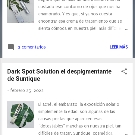
s
costado ese contorno de ojos que nos ha
enamorado. Y es que, si ya nos cuesta
encontrar esa crema de tratamiento que se
sienta cómoda en nuestra piel, más difícil es,
encontrar ese contorno de ojos que te
enamoré desde la primera aplicación, una piel
2 comentarios
LEER MÁS
mucha más fina, las pequeñas arrugas que
comienzan a salir en el contorno… todo ello
hace complicado la elección de tu mejor
Dark Spot Solution el despigmentante
contorno. Hoy vemos uno de esos
de Suntique
contornos, que para mí ha supuesto un antes
y un después. Se trata del contorno de ojos
-
febrero 25, 2022
Collagen 360 de Mesoestetic, una crema de
última generación con activos tensores que
El acné, el embarazo, la exposición solar o
alisan el contorno y reducen las arrugas,
simplemente la edad, son algunas de las
estimulando la regeneración de colágeno de
causas por las que aparecen esas
la piel y recuperando en profundidad la
“detestables” manchas en nuestra piel, tan
estructura de la propia epidermis. Como
difíciles de tratar. Suntique, cosmética