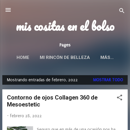
Ir al contenido principal
mis cositas en el bolso
Pages
HOME
MI RINCÓN DE BELLEZA
MÁS…
Mostrando entradas de febrero, 2022
MOSTRAR TODO
E
n
Contorno de ojos Collagen 360 de
t
Mesoestetic
r
a
-
febrero 28, 2022
d
a
Seguro que en más de una ocasión nos ha