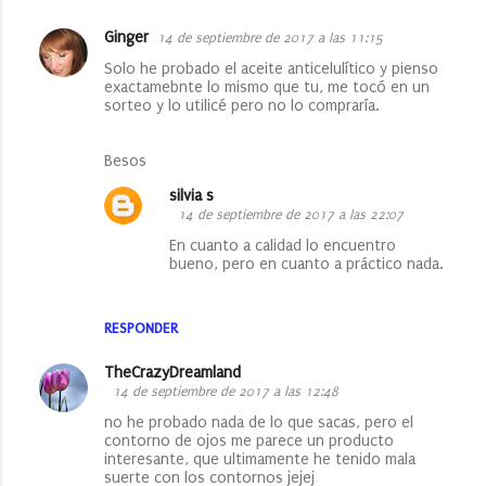
r
i
Ginger
14 de septiembre de 2017 a las 11:15
o
Solo he probado el aceite anticelulítico y pienso
exactamebnte lo mismo que tu, me tocó en un
s
sorteo y lo utilicé pero no lo compraría.
Besos
silvia s
14 de septiembre de 2017 a las 22:07
En cuanto a calidad lo encuentro
bueno, pero en cuanto a práctico nada.
RESPONDER
TheCrazyDreamland
14 de septiembre de 2017 a las 12:48
no he probado nada de lo que sacas, pero el
contorno de ojos me parece un producto
interesante, que ultimamente he tenido mala
suerte con los contornos jejej