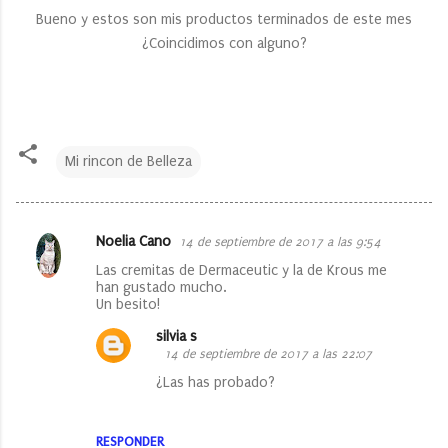
Bueno y estos son mis productos terminados de este mes
¿Coincidimos con alguno?
Mi rincon de Belleza
Noelia Cano
14 de septiembre de 2017 a las 9:54
C
Las cremitas de Dermaceutic y la de Krous me
o
han gustado mucho.
Un besito!
m
e
silvia s
14 de septiembre de 2017 a las 22:07
n
¿Las has probado?
t
a
RESPONDER