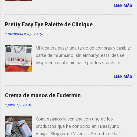
r
LEER MÁS
con diferentes características, a pilas, a batería,
i
cepillos de rotación o de oscilación... y
o
naturalmente de todos los precios. Existe en la
Pretty Easy Eye Palette de Clinique
actualidad tal variedad, que antes de hacer la
-
noviembre 23, 2015
compra debemos de hacernos unas preguntas:
¿Cual es mi tipo de piel? ¿Qué busco?... En este
Mi idea era pasar una tarde de compras y cambiar
post os voy a dar mi opinión de porque elegí mi
parte de mi armario, sin embargo esta idea se
cepillo facial de Clinique
disipó en cuanto me pase por los stands de
perfumerías y cosméticos, y claro como
LEER MÁS
resistirse a esta paleta de colores de Clinique.
Crema de manos de Eudermin
-
julio 17, 2016
Comenzamos la semana con uno de los
productos que he conocido en I Desayuno
Amigas Blogger de Valencia. Se trata de la Crema