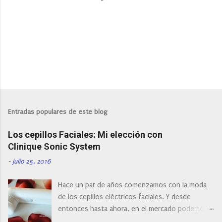
P
u
b
l
Entradas populares de este blog
i
c
Los cepillos Faciales: Mi elección con
a
r
Clinique Sonic System
u
n
-
julio 25, 2016
c
o
Hace un par de años comenzamos con la moda
m
e
de los cepillos eléctricos faciales. Y desde
n
entonces hasta ahora, en el mercado podemos
t
a
encontrar cepillos faciales de todas las marcas y