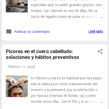
nocturna, que es cuando la piel está más
especiales que no piden grandes gestos, sino
receptiva”. Paso 1: exfoliación nocturna, el
tiempo. San Valentín es una de ellas. No va
gesto más sencillo y efectivo La exfoliación
tanto de regalos como de parar un momento,
labial es el gran olvidado de la rutina facial,
de mirarse con calma y de compartir sin
pero también el que marca la diferencia. ¿El
interrupciones. El invierno aún se nota, pero
mejor exfoliante? El azúcar, u...
Publicar un comentario
LEER MÁS
ya no es tan duro: los días empiezan a
alargarse, el frío se vuelve más llevadero y se
intuye que la primavera no está tan lejos. Esa
Picores en el cuero cabelludo:
mezcla convierte febrero en un mes perfecto
soluciones y hábitos preventivos
para escaparse en pareja. La Sierra de Aracena
acompaña ese momento mejor que ningún
-
febrero 11, 2026
otro lugar. Todo va más despacio. Los
pueblos están tranquilos, los caminos invitan
En febrero y marzo es habitual que nos pique
a caminar sin mirar el reloj y el silencio tiene
más la cabeza por estar transicionando del
algo reconfortante. En medio de ese
invierno a la primavera, por la calefacción o
entorno, el Hotel Convento Aracena & Spa no
por épocas intensas de lluvias, tal y como
se presenta como un sitio donde hacer
sucede estos días. Con el frío y el aire puede
muchas cosas, sino como un lugar donde
surgir además dermatitis seborreica, otra de