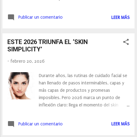
o turística, puedes acumular puntos
Sin embargo, cada vez más cremas incluyen
rápidamente y luego utilizarlos en destinos
esta vitamina encapsulada en pequeñas
más caros. Intenta ser flexible con las fechas,
Publicar un comentario
LEER MÁS
esferas microscópicas para preservar su
cuanta más flexibilidad tengas, más opciones
estabilidad, evitando la oxidación
encontrarás. Evita temporadas altísimas si
característica de los productos con Vitamina C
puedes. Además, ...
ESTE 2026 TRIUNFA EL ‘SKIN
y aumentando su eficacia, ya que se libera
SIMPLICITY’
gradualmente en la piel. De esta manera,
aporta una protección duradera y ayuda a
-
febrero 20, 2026
reducir la pigmentación irregular y a mejorar el
tono de las pieles apagadas. Hoy te doy dos
Durante años, las rutinas de cuidado facial se
opciones: HYDRA JELLY DE GERMINAL
han llenado de pasos interminables, capas y
SENSATIONS Es una crema gel hidratante
más capas de productos y promesas
de día con doble efecto flash, diseñada para
imposibles. Pero 2026 marca un punto de
pieles que necesitan hidratación, firmeza y
inflexión claro: llega el momento del skin
luminosidad. Su textura suave, ligera y
simplicity, una nueva forma de entender el
gelatinosa, como el tacto de un delfín,
cuidado de la piel que apuesta por menos
otorgará el mismo aspecto a la piel que la de
Publicar un comentario
LEER MÁS
productos, pero mejor formulados, capaces
este cetáceo: tersa, sedosa y radiante. Su
de ofrecer resultados reales sin complicar la