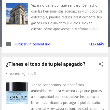
s
Viajar no tiene por qué ser caro. De hecho,
con las herramientas adecuadas y un poco de
estrategia, puedes reducir drásticamente tus
gastos en alojamiento y vuelos. Hoy te
cuento cómo aprovechar plataformas como
HomeExchange y eDreams para viajar más
barato (y mejor). Ahorra en alojamiento con
Publicar un comentario
LEER MÁS
HomeExchange El alojamiento suele ser el
gasto más alto de un viaje. Aquí es donde
HomeExchange marca la diferencia.
¿Tienes el tono de tu piel apagado?
Intercambio recíproco vs. puntos
(GuestPoints) No necesitas intercambiar tu
-
febrero 25, 2026
casa al mismo tiempo que viajas. Puedes:
Hacer un intercambio clásico (tú vas a su casa
Todos conocemos los beneficios
y ellos a la tuya). Utilizar el sistema de puntos
antioxidantes de la Vitamina C, ya que gracias
(GuestPoints), que te permite alojarte en
a su capacidad para neutralizar los radicales
casas sin que el propietario viaje a la tuya en
libres, esta vitamina protege la piel del daño
ese momento. Si vives en una ciudad atractiva
ambiental y revitaliza su luminosidad natural.