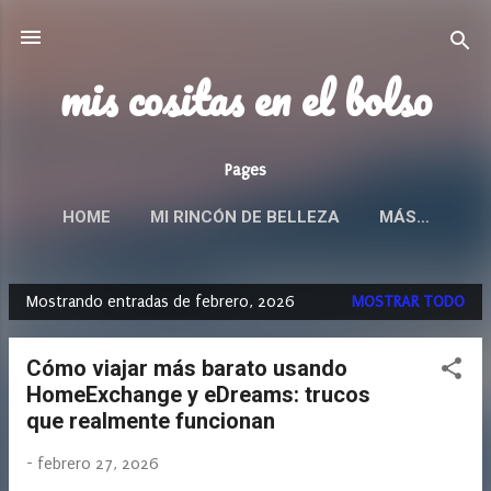
Ir al contenido principal
mis cositas en el bolso
Pages
HOME
MI RINCÓN DE BELLEZA
MÁS…
Mostrando entradas de febrero, 2026
MOSTRAR TODO
E
n
Cómo viajar más barato usando
t
HomeExchange y eDreams: trucos
r
que realmente funcionan
a
d
-
febrero 27, 2026
a