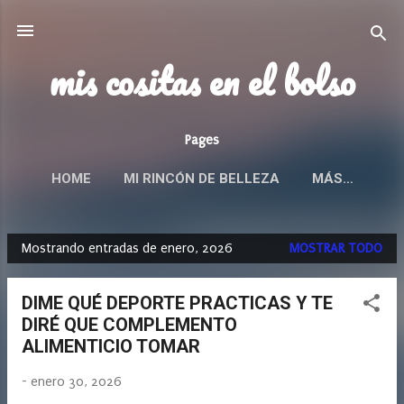
Ir al contenido principal
mis cositas en el bolso
Pages
HOME
MI RINCÓN DE BELLEZA
MÁS…
Mostrando entradas de enero, 2026
MOSTRAR TODO
E
n
DIME QUÉ DEPORTE PRACTICAS Y TE
t
DIRÉ QUE COMPLEMENTO
r
ALIMENTICIO TOMAR
a
d
-
enero 30, 2026
a