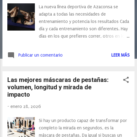
s
La nueva línea deportiva de Azaconsa se
adapta a todas las necesidades de
entrenamiento y potencia los resultados Cada
día y cada entrenamiento son diferentes. Hay
días en los que prefieres correr, otros en los
que levantar pesas, y también aquellos en los
que prefieres una sesión de yoga o pilates
Publicar un comentario
LEER MÁS
para estirarte y desconectar. Sin embargo, tu
cuerpo no siempre pide lo mismo. Depende
de cuál sea la actividad que realices, puede
Las mejores máscaras de pestañas:
exigir más energía, recuperación o cuidado.
volumen, longitud y mirada de
Durante el entrenamiento, no solo basta con
impacto
moverse, necesitas dar a tu cuerpo lo que
realmente demanda para rendir al máximo y
-
enero 28, 2026
sentirte bien mientras lo haces. En los últimos
años, cada vez más deportistas —tanto
Si hay un producto capaz de transformar por
amateurs como experimentados— buscan
completo la mirada en segundos, es la
suplementación sencilla y accesible, que se
máscara de pestañas. Da igual si buscas un