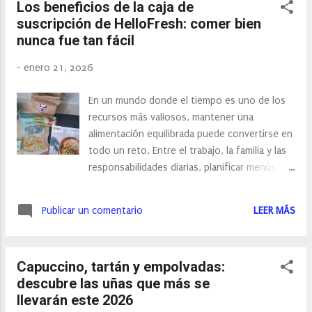
Los beneficios de la caja de
Conforme el clima se vuelve frío, la fina piel
suscripción de HelloFresh: comer bien
de los labios se seca más rápido,
nunca fue tan fácil
agrietándose y escamándose. Además, las
bajas temperaturas y el viento hacen que se
-
enero 21, 2026
irriten, se corten e incluso se inflamen. Por el
contrario, con el calor es imprescindible
En un mundo donde el tiempo es uno de los
utilizar protección solar, ya que los rayos
recursos más valiosos, mantener una
ultravioletas penetran con más facilidad,
alimentación equilibrada puede convertirse en
pudiendo ocasionar diversas quemaduras.
todo un reto. Entre el trabajo, la familia y las
Pero las temperaturas no son las únicas
responsabilidades diarias, planificar menús,
culpables, sino que hay pigmentos y
hacer la compra y cocinar a menudo queda en
fragancias de determinados productos para
segundo plano. Aquí es donde entra en juego
labios y otro tipo de productos faciales como
Publicar un comentario
LEER MÁS
HelloFresh, una caja de suscripción diseñada
exfoliantes o cremas contra el ac...
para simplificar tu día a día sin renunciar a
comer bien. A continuación, te contamos los
Capuccino, tartán y empolvadas:
principales beneficios de la caja de suscripción
descubre las uñas que más se
de HelloFresh y por qué cada vez más
llevarán este 2026
personas la eligen. 1. Ahorro de tiempo en la