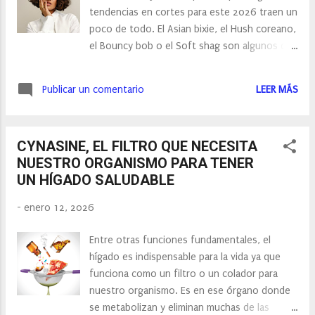
imaginaba que serían los tonos marrones y
tendencias en cortes para este 2026 traen un
arcilla los que le harían algo de sombra:
poco de todo. El Asian bixie, el Hush coreano,
“Además, en todas sus variantes, desde los
el Bouncy bob o el Soft shag son algunos de
más claros y cálidos como el capuccino, el
los looks que más veremos junto a los
beige, el avellana, el caramelo o el toffee, a
flequillos bottleneck, las capas felinas del
los medios y más oscuros e intensos como el
Publicar un comentario
LEER MÁS
corte Kitty y otras más largas como las
nogal, el chocolate o el moka. El azul ve...
butterfly layers. Entre los cortes y estilos de
2025 que continuarán vigentes, el Italian bob,
CYNASINE, EL FILTRO QUE NECESITA
el Morrison y los flequillos cortina. Dos cortes
NUESTRO ORGANISMO PARA TENER
de inspiración asiática como el Hush y el Asian
UN HÍGADO SALUDABLE
Bixie forman parte de las tendencias en
peluquería que marcarán este 2026: “Son
-
enero 12, 2026
estilos totalmente diferentes pero ambos
muy cool, el primero con capas desfiladas y
Entre otras funciones fundamentales, el
volumen, ideal para cabellos finos y con poco
hígado es indispensable para la vida ya que
peso, y el segundo, que nace de mezclar el
funciona como un filtro o un colador para
pixie y el bob, con capas internas y gran
nuestro organismo. Es en ese órgano donde
movimiento, un look fresco, juvenil y
se metabolizan y eliminan muchas de las