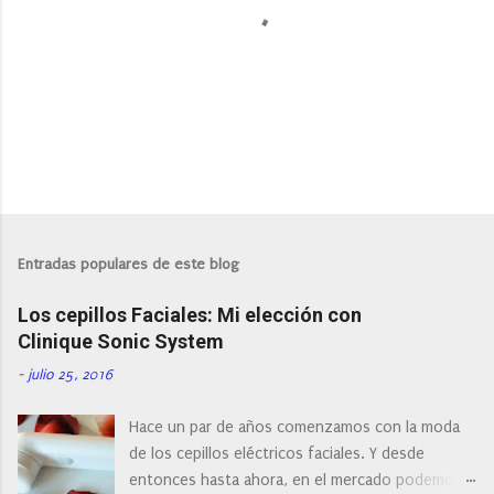
o
s
P
u
b
l
Entradas populares de este blog
i
c
Los cepillos Faciales: Mi elección con
a
r
Clinique Sonic System
u
n
-
julio 25, 2016
c
o
Hace un par de años comenzamos con la moda
m
e
de los cepillos eléctricos faciales. Y desde
n
entonces hasta ahora, en el mercado podemos
t