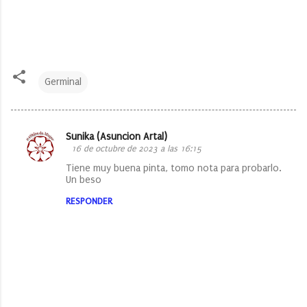
Germinal
Sunika (Asuncion Artal)
C
16 de octubre de 2023 a las 16:15
o
Tiene muy buena pinta, tomo nota para probarlo.
Un beso
m
e
RESPONDER
n
t
a
r
i