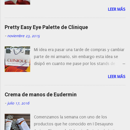
a
encontrar cepillos faciales de todas las marcas y
r
LEER MÁS
con diferentes características, a pilas, a batería,
i
cepillos de rotación o de oscilación... y
o
naturalmente de todos los precios. Existe en la
Pretty Easy Eye Palette de Clinique
actualidad tal variedad, que antes de hacer la
-
noviembre 23, 2015
compra debemos de hacernos unas preguntas:
¿Cual es mi tipo de piel? ¿Qué busco?... En este
Mi idea era pasar una tarde de compras y cambiar
post os voy a dar mi opinión de porque elegí mi
parte de mi armario, sin embargo esta idea se
cepillo facial de Clinique
disipó en cuanto me pase por los stands de
perfumerías y cosméticos, y claro como
LEER MÁS
resistirse a esta paleta de colores de Clinique.
Crema de manos de Eudermin
-
julio 17, 2016
Comenzamos la semana con uno de los
productos que he conocido en I Desayuno