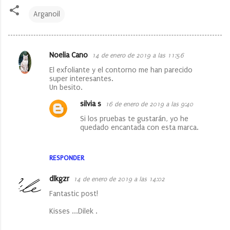
Arganoil
Noelia Cano
14 de enero de 2019 a las 11:56
C
El exfoliante y el contorno me han parecido
o
super interesantes.
Un besito.
m
e
silvia s
16 de enero de 2019 a las 9:40
n
Si los pruebas te gustarán, yo he
quedado encantada con esta marca.
t
a
RESPONDER
r
i
dlkgzr
14 de enero de 2019 a las 14:02
o
Fantastic post!
s
Kisses ...Dilek .