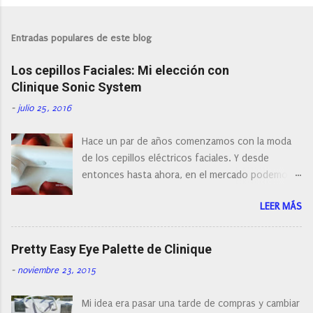
P
u
b
l
Entradas populares de este blog
i
c
Los cepillos Faciales: Mi elección con
a
r
Clinique Sonic System
u
n
-
julio 25, 2016
c
o
Hace un par de años comenzamos con la moda
m
e
de los cepillos eléctricos faciales. Y desde
n
entonces hasta ahora, en el mercado podemos
t
a
encontrar cepillos faciales de todas las marcas y
r
LEER MÁS
con diferentes características, a pilas, a batería,
i
cepillos de rotación o de oscilación... y
o
naturalmente de todos los precios. Existe en la
Pretty Easy Eye Palette de Clinique
actualidad tal variedad, que antes de hacer la
-
noviembre 23, 2015
compra debemos de hacernos unas preguntas:
¿Cual es mi tipo de piel? ¿Qué busco?... En este
Mi idea era pasar una tarde de compras y cambiar
post os voy a dar mi opinión de porque elegí mi