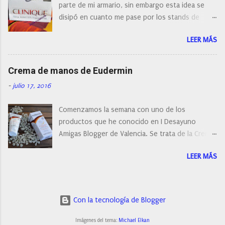
parte de mi armario, sin embargo esta idea se
cepillo facial de Clinique
disipó en cuanto me pase por los stands de
perfumerías y cosméticos, y claro como
LEER MÁS
resistirse a esta paleta de colores de Clinique.
Crema de manos de Eudermin
-
julio 17, 2016
Comenzamos la semana con uno de los
productos que he conocido en I Desayuno
Amigas Blogger de Valencia. Se trata de la Crema
de manos protectora de Eudermin.Una crema de
LEER MÁS
manos para utilizar tanto en verano como en
invierno.
Con la tecnología de Blogger
Imágenes del tema:
Michael Elkan