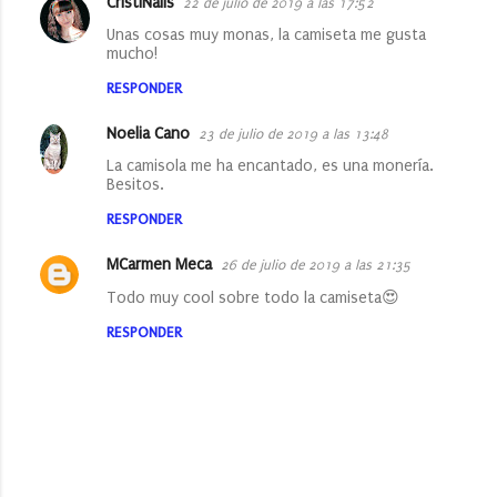
CristiNails
22 de julio de 2019 a las 17:52
C
Unas cosas muy monas, la camiseta me gusta
o
mucho!
m
RESPONDER
e
Noelia Cano
23 de julio de 2019 a las 13:48
n
La camisola me ha encantado, es una monería.
t
Besitos.
a
RESPONDER
r
i
MCarmen Meca
26 de julio de 2019 a las 21:35
o
Todo muy cool sobre todo la camiseta😍
s
RESPONDER