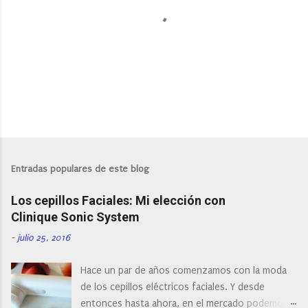
P
u
b
l
Entradas populares de este blog
i
c
Los cepillos Faciales: Mi elección con
a
r
Clinique Sonic System
u
n
-
julio 25, 2016
c
o
Hace un par de años comenzamos con la moda
m
e
de los cepillos eléctricos faciales. Y desde
n
entonces hasta ahora, en el mercado podemos
t