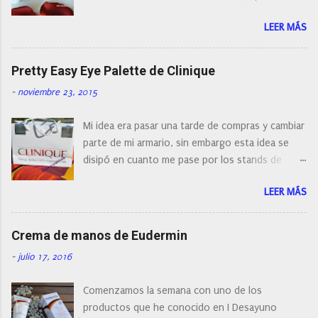
a
encontrar cepillos faciales de todas las marcas y
r
LEER MÁS
con diferentes características, a pilas, a batería,
i
cepillos de rotación o de oscilación... y
o
naturalmente de todos los precios. Existe en la
Pretty Easy Eye Palette de Clinique
actualidad tal variedad, que antes de hacer la
-
noviembre 23, 2015
compra debemos de hacernos unas preguntas:
¿Cual es mi tipo de piel? ¿Qué busco?... En este
Mi idea era pasar una tarde de compras y cambiar
post os voy a dar mi opinión de porque elegí mi
parte de mi armario, sin embargo esta idea se
cepillo facial de Clinique
disipó en cuanto me pase por los stands de
perfumerías y cosméticos, y claro como
LEER MÁS
resistirse a esta paleta de colores de Clinique.
Crema de manos de Eudermin
-
julio 17, 2016
Comenzamos la semana con uno de los
productos que he conocido en I Desayuno