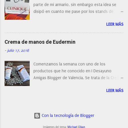
post os voy a dar mi opinión de porque elegí mi
parte de mi armario, sin embargo esta idea se
cepillo facial de Clinique
disipó en cuanto me pase por los stands de
perfumerías y cosméticos, y claro como
LEER MÁS
resistirse a esta paleta de colores de Clinique.
Crema de manos de Eudermin
-
julio 17, 2016
Comenzamos la semana con uno de los
productos que he conocido en I Desayuno
Amigas Blogger de Valencia. Se trata de la Crema
de manos protectora de Eudermin.Una crema de
LEER MÁS
manos para utilizar tanto en verano como en
invierno.
Con la tecnología de Blogger
Imágenes del tema:
Michael Elkan