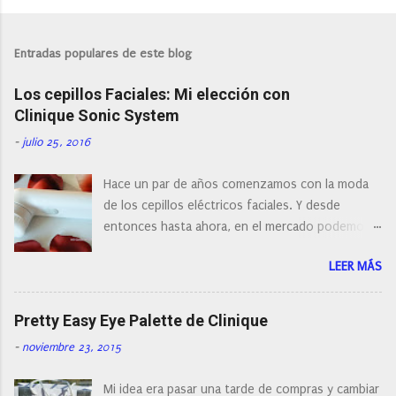
P
u
b
l
Entradas populares de este blog
i
c
Los cepillos Faciales: Mi elección con
a
r
Clinique Sonic System
u
n
-
julio 25, 2016
c
o
Hace un par de años comenzamos con la moda
m
e
de los cepillos eléctricos faciales. Y desde
n
entonces hasta ahora, en el mercado podemos
t
a
encontrar cepillos faciales de todas las marcas y
r
LEER MÁS
con diferentes características, a pilas, a batería,
i
cepillos de rotación o de oscilación... y
o
naturalmente de todos los precios. Existe en la
Pretty Easy Eye Palette de Clinique
actualidad tal variedad, que antes de hacer la
-
noviembre 23, 2015
compra debemos de hacernos unas preguntas:
¿Cual es mi tipo de piel? ¿Qué busco?... En este
Mi idea era pasar una tarde de compras y cambiar