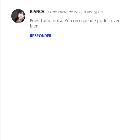
BIANCA
11 de enero de 2024 a las 19:00
C
Pues tomo nota. Yo creo que me podrían venir
o
bien.
m
RESPONDER
e
n
t
a
r
i
o
s