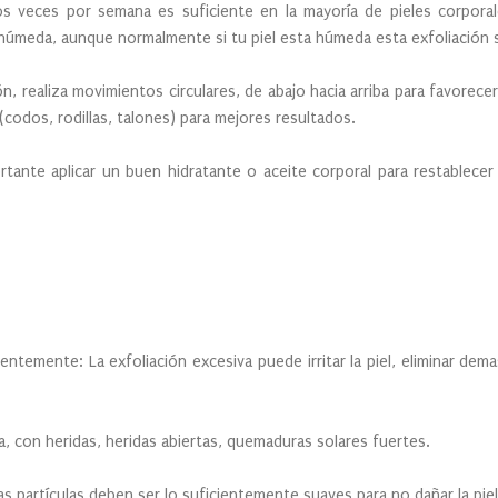
 veces por semana es suficiente en la mayoría de pieles corporal
o húmeda, aunque normalmente si tu piel esta húmeda esta exfoliación
n, realiza movimientos circulares, de abajo hacia arriba para favorecer
(codos, rodillas, talones) para mejores resultados.
rtante aplicar un buen hidratante o aceite corporal para restablecer 
ntemente: La exfoliación excesiva puede irritar la piel, eliminar dema
ada, con heridas, heridas abiertas, quemaduras solares fuertes.
Las partículas deben ser lo suficientemente suaves para no dañar la piel