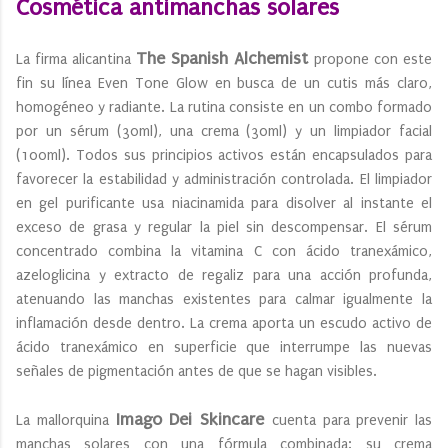
Cosmética antimanchas solares
The Spanish Alchemist
La firma alicantina
propone con este
fin su línea Even Tone Glow en busca de un cutis más claro,
homogéneo y radiante. La rutina consiste en un combo formado
por un sérum (30ml), una crema (30ml) y un limpiador facial
(100ml). Todos sus principios activos están encapsulados para
favorecer la estabilidad y administración controlada. El limpiador
en gel purificante usa niacinamida para disolver al instante el
exceso de grasa y regular la piel sin descompensar. El sérum
concentrado combina la vitamina C con ácido tranexámico,
azeloglicina y extracto de regaliz para una acción profunda,
atenuando las manchas existentes para calmar igualmente la
inflamación desde dentro. La crema aporta un escudo activo de
ácido tranexámico en superficie que interrumpe las nuevas
señales de pigmentación antes de que se hagan visibles.
Imago Dei Skincare
La mallorquina
cuenta para prevenir las
manchas solares con una fórmula combinada: su crema