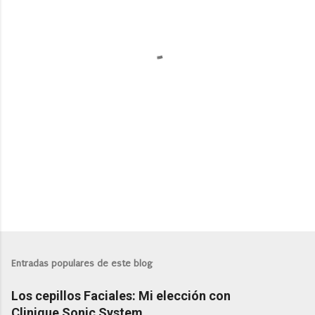
t
a
r
i
o
s
Entradas populares de este blog
Los cepillos Faciales: Mi elección con
Clinique Sonic System