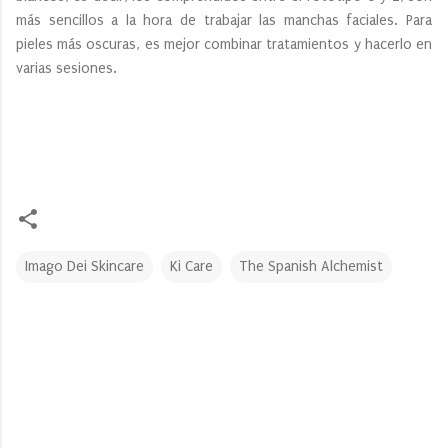
más sencillos a la hora de trabajar las manchas faciales. Para
pieles más oscuras, es mejor combinar tratamientos y hacerlo en
varias sesiones.
Imago Dei Skincare
Ki Care
The Spanish Alchemist
C
o
m
e
n