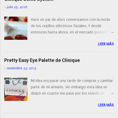
-
julio 25, 2016
Hace un par de años comenzamos con la moda
de los cepillos eléctricos faciales. Y desde
entonces hasta ahora, en el mercado podemos
encontrar cepillos faciales de todas las marcas y
LEER MÁS
con diferentes características, a pilas, a batería,
cepillos de rotación o de oscilación... y
naturalmente de todos los precios. Existe en la
Pretty Easy Eye Palette de Clinique
actualidad tal variedad, que antes de hacer la
-
noviembre 23, 2015
compra debemos de hacernos unas preguntas:
¿Cual es mi tipo de piel? ¿Qué busco?... En este
Mi idea era pasar una tarde de compras y cambiar
post os voy a dar mi opinión de porque elegí mi
parte de mi armario, sin embargo esta idea se
cepillo facial de Clinique
disipó en cuanto me pase por los stands de
perfumerías y cosméticos, y claro como
LEER MÁS
resistirse a esta paleta de colores de Clinique.