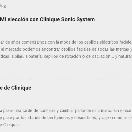
blog
: Mi elección con Clinique Sonic System
ar de años comenzamos con la moda de los cepillos eléctricos facial
 el mercado podemos encontrar cepillos faciales de todas las marcas 
ticas, a pilas, a batería, cepillos de rotación o de oscilación... y natu
 la actualidad tal variedad, que antes de hacer la compra debemos de
mi tipo de piel? ¿Qué busco?... En este post os voy a dar mi opinión de
Clinique
e de Clinique
ra pasar una tarde de compras y cambiar parte de mi armario, sin embar
 pase por los stands de perfumerías y cosméticos, y claro como resist
e Clinique.