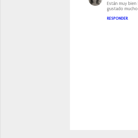
Están muy bien 
gustado mucho.
RESPONDER
P
u
b