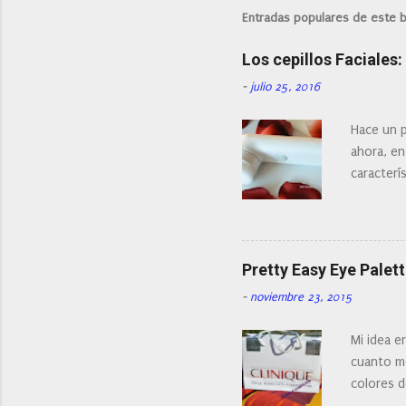
l
i
Entradas populares de este 
c
a
Los cepillos Faciales
r
u
-
julio 25, 2016
n
c
o
Hace un p
m
ahora, en
e
n
caracterís
t
Existe en
a
¿Cual es 
r
i
facial de 
o
Pretty Easy Eye Palett
-
noviembre 23, 2015
Mi idea e
cuanto me
colores d