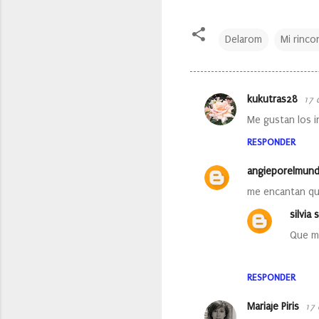
Delarom
Mi rinco
kukutras28
17 
C
Me gustan los i
o
RESPONDER
m
e
angieporelmun
n
me encantan qu
t
silvia s
a
Que me
r
i
RESPONDER
o
s
Mariaje Piris
17 