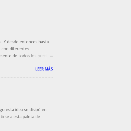
es. Y desde entonces hasta
y con diferentes
ralmente de todos los precios.
 hacernos unas preguntas:
LEER MÁS
 porque elegí mi cepillo
go esta idea se disipó en
irse a esta paleta de