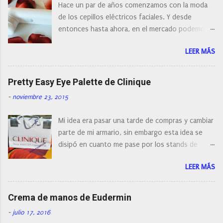
Hace un par de años comenzamos con la moda
m
e
de los cepillos eléctricos faciales. Y desde
n
entonces hasta ahora, en el mercado podemos
t
a
encontrar cepillos faciales de todas las marcas y
r
LEER MÁS
con diferentes características, a pilas, a batería,
i
cepillos de rotación o de oscilación... y
o
naturalmente de todos los precios. Existe en la
Pretty Easy Eye Palette de Clinique
actualidad tal variedad, que antes de hacer la
-
noviembre 23, 2015
compra debemos de hacernos unas preguntas:
¿Cual es mi tipo de piel? ¿Qué busco?... En este
Mi idea era pasar una tarde de compras y cambiar
post os voy a dar mi opinión de porque elegí mi
parte de mi armario, sin embargo esta idea se
cepillo facial de Clinique
disipó en cuanto me pase por los stands de
perfumerías y cosméticos, y claro como
LEER MÁS
resistirse a esta paleta de colores de Clinique.
Crema de manos de Eudermin
-
julio 17, 2016