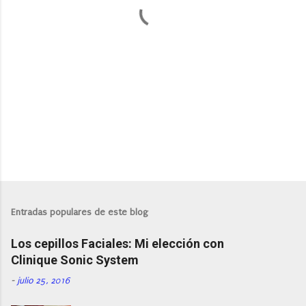
P
u
b
l
Entradas populares de este blog
i
c
Los cepillos Faciales: Mi elección con
a
r
Clinique Sonic System
u
n
-
julio 25, 2016
c
o