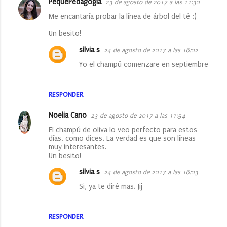
PequePedagogía
23 de agosto de 2017 a las 11:30
C
Me encantaría probar la línea de árbol del té :)
o
Un besito!
m
e
silvia s
24 de agosto de 2017 a las 16:02
n
Yo el champú comenzare en septiembre
t
a
RESPONDER
r
Noelia Cano
23 de agosto de 2017 a las 11:54
i
El champú de oliva lo veo perfecto para estos
o
días, como dices. La verdad es que son líneas
muy interesantes.
s
Un besito!
silvia s
24 de agosto de 2017 a las 16:03
Si, ya te diré mas. Jij
RESPONDER