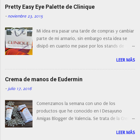
naturalmente de todos los precios. Existe en la
Pretty Easy Eye Palette de Clinique
actualidad tal variedad, que antes de hacer la
-
noviembre 23, 2015
compra debemos de hacernos unas preguntas:
¿Cual es mi tipo de piel? ¿Qué busco?... En este
Mi idea era pasar una tarde de compras y cambiar
post os voy a dar mi opinión de porque elegí mi
parte de mi armario, sin embargo esta idea se
cepillo facial de Clinique
disipó en cuanto me pase por los stands de
perfumerías y cosméticos, y claro como
LEER MÁS
resistirse a esta paleta de colores de Clinique.
Crema de manos de Eudermin
-
julio 17, 2016
Comenzamos la semana con uno de los
productos que he conocido en I Desayuno
Amigas Blogger de Valencia. Se trata de la Crema
de manos protectora de Eudermin.Una crema de
LEER MÁS
manos para utilizar tanto en verano como en