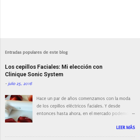
P
u
b
l
Entradas populares de este blog
i
c
Los cepillos Faciales: Mi elección con
a
r
Clinique Sonic System
u
n
-
julio 25, 2016
c
o
Hace un par de años comenzamos con la moda
m
e
de los cepillos eléctricos faciales. Y desde
n
entonces hasta ahora, en el mercado podemos
t
a
encontrar cepillos faciales de todas las marcas y
r
LEER MÁS
con diferentes características, a pilas, a batería,
i
cepillos de rotación o de oscilación... y
o