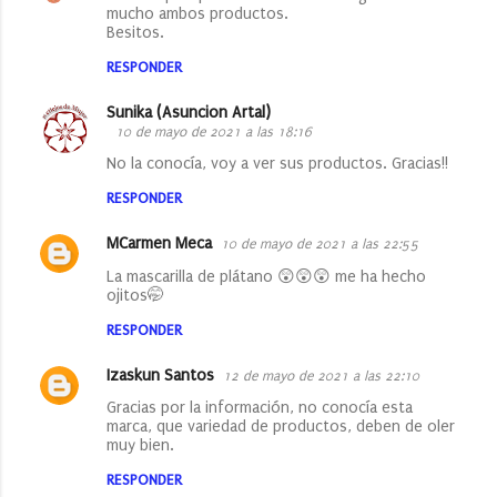
o
mucho ambos productos.
Besitos.
m
e
RESPONDER
n
Sunika (Asuncion Artal)
t
10 de mayo de 2021 a las 18:16
a
No la conocía, voy a ver sus productos. Gracias!!
r
RESPONDER
i
MCarmen Meca
10 de mayo de 2021 a las 22:55
o
La mascarilla de plátano 😲😲😲 me ha hecho
s
ojitos🤭
RESPONDER
Izaskun Santos
12 de mayo de 2021 a las 22:10
Gracias por la información, no conocía esta
marca, que variedad de productos, deben de oler
muy bien.
RESPONDER