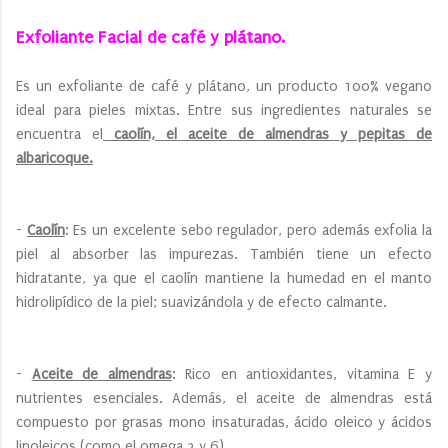
Exfoliante Facial de café y plátano.
Es un exfoliante de café y plátano, un producto 100% vegano
ideal para pieles mixtas. Entre sus ingredientes naturales se
encuentra el
caolín, el aceite de almendras y pepitas de
albaricoque.
-
Caolín
: Es un excelente sebo regulador, pero además exfolia la
piel al absorber las impurezas. También tiene un efecto
hidratante, ya que el caolín mantiene la humedad en el manto
hidrolipídico de la piel; suavizándola y de efecto calmante.
-
Aceite de almendras
: Rico en antioxidantes, vitamina E y
nutrientes esenciales. Además, el aceite de almendras está
compuesto por grasas mono insaturadas, ácido oleico y ácidos
linoleicos (como el omega 3 y 6)