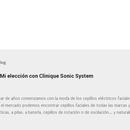
blog
: Mi elección con Clinique Sonic System
ar de años comenzamos con la moda de los cepillos eléctricos facial
 el mercado podemos encontrar cepillos faciales de todas las marcas 
ticas, a pilas, a batería, cepillos de rotación o de oscilación... y natu
 la actualidad tal variedad, que antes de hacer la compra debemos de
mi tipo de piel? ¿Qué busco?... En este post os voy a dar mi opinión de