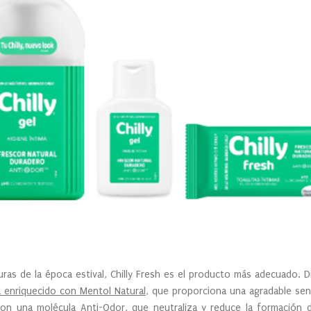
uras de la época estival, Chilly Fresh es el producto más adecuado. D
á enriquecido con Mentol Natural
, que proporciona una agradable sen
n una molécula Anti-Odor, que neutraliza y reduce la formación d