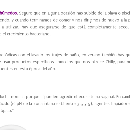
s húmedos.
Seguro que en alguna ocasión has subido de la playa o pisc
iendo, y cuando terminamos de comer y nos dirigimos de nuevo a la pl
a a utilizar, hay que asegurarse de que está completamente seco
 el crecimiento bacteriano.
etódicas con el lavado los trajes de baño, en verano también hay q
a y usar productos específicos como los que nos ofrece Chilly, para 
cuentes en esta época del año.
ucha normal, porque “pueden agredir el ecosistema vaginal. En camb
ácido (el pH de la zona íntima está entre 3.5 y 5), agentes limpiado
lógico.”