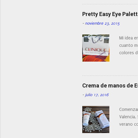
facial de 
Pretty Easy Eye Palett
-
noviembre 23, 2015
Mi idea e
cuanto me
colores d
Crema de manos de 
-
julio 17, 2016
Comenzam
Valencia.
verano c