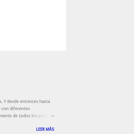
es. Y desde entonces hasta
y con diferentes
ralmente de todos los precios.
 hacernos unas preguntas:
LEER MÁS
 porque elegí mi cepillo