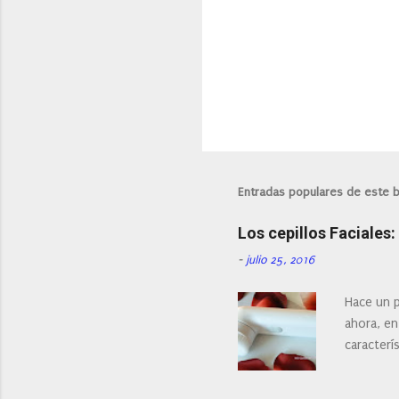
Entradas populares de este 
Los cepillos Faciales
-
julio 25, 2016
Hace un p
ahora, en
caracterís
Existe en
¿Cual es 