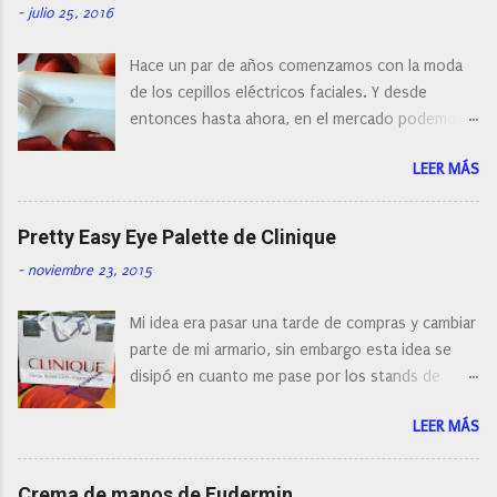
-
julio 25, 2016
Hace un par de años comenzamos con la moda
de los cepillos eléctricos faciales. Y desde
entonces hasta ahora, en el mercado podemos
encontrar cepillos faciales de todas las marcas y
LEER MÁS
con diferentes características, a pilas, a batería,
cepillos de rotación o de oscilación... y
naturalmente de todos los precios. Existe en la
Pretty Easy Eye Palette de Clinique
actualidad tal variedad, que antes de hacer la
-
noviembre 23, 2015
compra debemos de hacernos unas preguntas:
¿Cual es mi tipo de piel? ¿Qué busco?... En este
Mi idea era pasar una tarde de compras y cambiar
post os voy a dar mi opinión de porque elegí mi
parte de mi armario, sin embargo esta idea se
cepillo facial de Clinique
disipó en cuanto me pase por los stands de
perfumerías y cosméticos, y claro como
LEER MÁS
resistirse a esta paleta de colores de Clinique.
Crema de manos de Eudermin