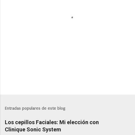
a
r
i
o
s
Entradas populares de este blog
Los cepillos Faciales: Mi elección con
Clinique Sonic System