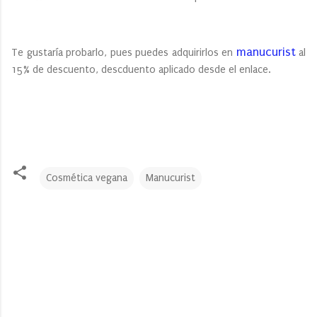
manucurist
Te gustaría probarlo, pues puedes adquirirlos en
al
15% de descuento, descduento aplicado desde el enlace.
Cosmética vegana
Manucurist
C
o
m
e
n
t